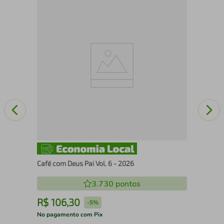
A e
Café com Deus Pai Vol. 6 - 2026
3.730
pontos
R$
106
,
30
R
-
5%
No pagamento com Pix
No 