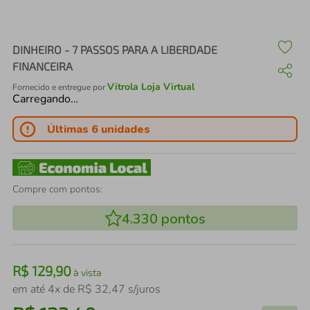
air fryer
4
º
iphone
5
º
DINHEIRO - 7 PASSOS PARA A LIBERDADE
FINANCEIRA
Vitrola Loja Virtual
Fornecido e entregue por
Carregando…
Últimas 6 unidades
Compre com pontos:
4.330
pontos
R$
129
,
90
à vista
em até
4
x de
R$
32
,
47
s/juros