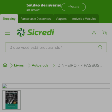
Saldão de inverno
Quero
até 40% off
Shopping
Parcerias e Descontos
Viagens
Imóveis e Veículos
O que você está procurando?
Produtos mais buscados
DINHEIRO - 7 PASSOS PARA A LIBERDADE FINANCEIRA
Livros
Autoajuda
tenis
1
º
cafeteira
2
º
perfume
3
º