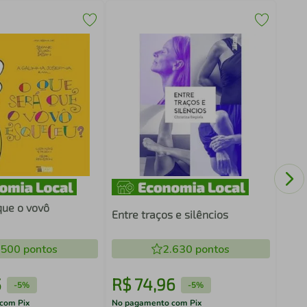
Mark
o Ma
1 ed
que o vovô
Entre traços e silêncios
.500
pontos
2.630
pontos
5
R$
74
,
96
R$
-
5%
-
5%
com Pix
No pagamento com Pix
No pa