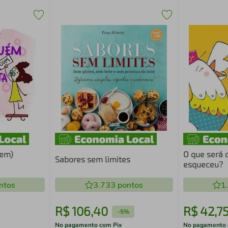
sem)
O que será 
Sabores sem limites
esqueceu?
ntos
3.733
pontos
1
R$
106
,
40
R$
42
,
7
-
5%
No pagamento com Pix
No pagamento 