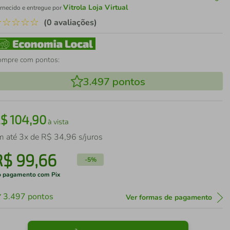
Vitrola Loja Virtual
rnecido e entregue por
☆
☆
☆
☆
☆
(0 avaliações)
ompre com pontos:
3.497
pontos
R$
104
,
90
à vista
m até
3
x de
R$
34
,
96
s/juros
R$
99
,
66
-
5%
 pagamento com Pix
3.497
pontos
Ver formas de pagamento