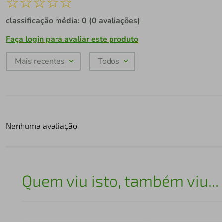
☆
☆
☆
☆
☆
classificação média: 0
(0 avaliações)
Faça login para avaliar este produto
Mais recentes
Todos
Nenhuma avaliação
Quem viu isto, também viu...