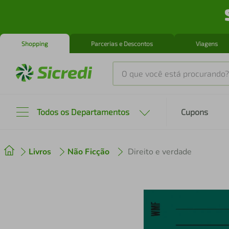
Shopping
Parcerias e Descontos
Viagens
O que você está procurando?
Produtos mais buscados
Todos os Departamentos
Cupons
tenis
1
º
Livros
Não Ficção
Direito e verdade
cafeteira
2
º
perfume
3
º
air fryer
4
º