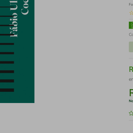
Fo
C
e
No