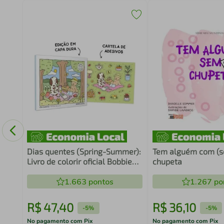
Dias quentes (Spring-Summer):
Tem alguém com (
Livro de colorir oficial Bobbie
chupeta
Goods Edição em capa dura
com cartela de adesivos
1.663
pontos
1.267
po
R$
47
,
40
R$
36
,
10
-
5%
-
5%
No pagamento com Pix
No pagamento com Pix