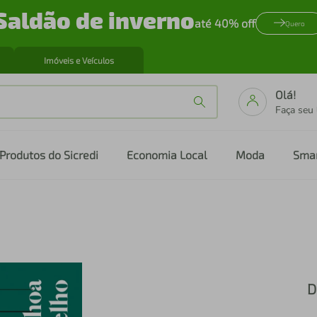
Saldão de inverno
até 40% off
Quero
Imóveis e Veículos
Olá!
Faça seu
Produtos do Sicredi
Economia Local
Moda
Sma
D