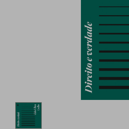
iphone
5
º