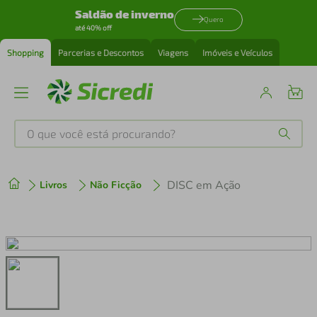
Saldão de inverno
Quero
até 40% off
Shopping
Parcerias e Descontos
Viagens
Imóveis e Veículos
O que você está procurando?
Produtos mais buscados
DISC em Ação
Livros
Não Ficção
tenis
1
º
cafeteira
2
º
perfume
3
º