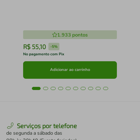
1.933
pontos
R$
55
,
10
R
-
5%
No pagamento com Pix
No 
Adicionar ao carrinho
Serviços por telefone
de segunda a sábado das