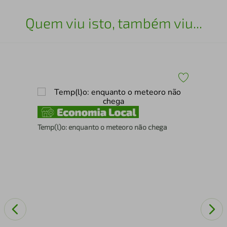
Quem viu isto, também viu...
As 
Temp(l)o: enquanto o meteoro não chega