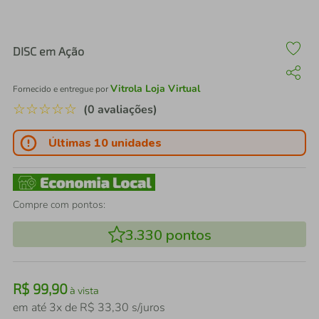
air fryer
4
º
iphone
5
º
DISC em Ação
Vitrola Loja Virtual
Fornecido e entregue por
☆
☆
☆
☆
☆
(0 avaliações)
Últimas 10 unidades
Compre com pontos:
3.330
pontos
R$
99
,
90
à vista
em até
3
x de
R$
33
,
30
s/juros