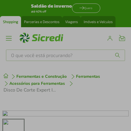
Saldão de inverno
Quero
até 40% off
Shopping
Parcerias e Descontos
Viagens
Imóveis e Veículos
O que você está procurando?
Produtos mais buscados
Ferramentas e Construção
Ferramentas
tenis
1
º
Acessórios para Ferramentas
Disco De Corte Expert Inox 180x1,6x22,23mm
cafeteira
2
º
perfume
3
º