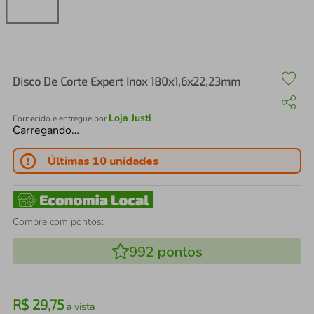
air fryer
4
º
iphone
5
º
Disco De Corte Expert Inox 180x1,6x22,23mm
Loja Justi
Fornecido e entregue por
Carregando…
Últimas 10 unidades
Compre com pontos:
992
pontos
R$
29
,
75
à vista