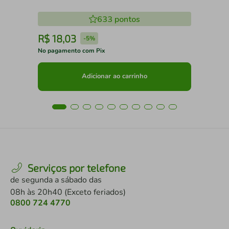
633
pontos
R$
18
,
03
R
-
5%
No pagamento com Pix
No 
Adicionar ao carrinho
Serviços por telefone
de segunda a sábado das
08h às 20h40 (Exceto feriados)
0800 724 4770