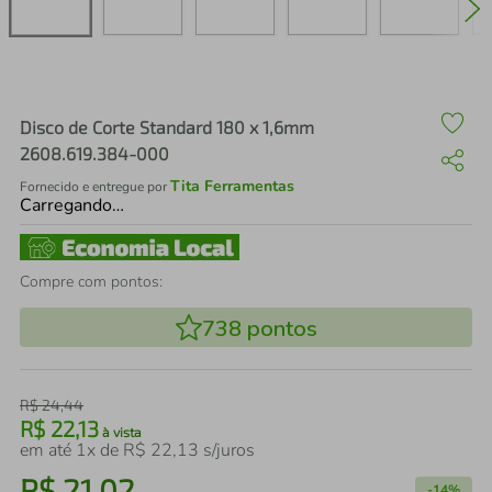
air fryer
4
º
iphone
5
º
Disco de Corte Standard 180 x 1,6mm
2608.619.384-000
Tita Ferramentas
Fornecido e entregue por
Carregando…
Compre com pontos:
738
pontos
R$
24
,
44
R$
22
,
13
à vista
em até
1
x de
R$
22
,
13
s/juros
R$
21
,
02
-
14%