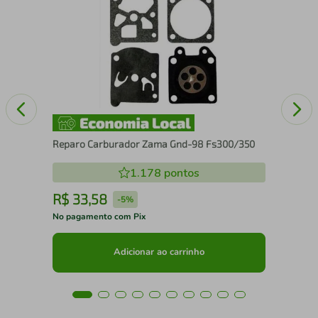
Ret
Reparo Carburador Zama Gnd-98 Fs300/350
1.178
pontos
R$
33
,
58
R
-
5%
No pagamento com Pix
No 
Adicionar ao carrinho