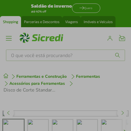
Saldão de inverno
Quero
até 40% off
Shopping
Parcerias e Descontos
Viagens
Imóveis e Veículos
O que você está procurando?
Produtos mais buscados
Ferramentas e Construção
Ferramentas
tenis
1
º
Acessórios para Ferramentas
Disco de Corte Standard 180 x 1,6mm 2608.619.384-000
cafeteira
2
º
perfume
3
º