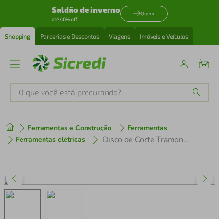
Saldão de inverno
Quero
até 40% off
Shopping
Parcerias e Descontos
Viagens
Imóveis e Veículos
O que você está procurando?
Produtos mais buscados
Ferramentas e Construção
Ferramentas
tenis
1
º
Disco de Corte Tramontina 7.1/4" 24 Dentes Master Para Serra Circular
Ferramentas elétricas
cafeteira
2
º
perfume
3
º