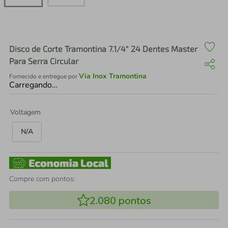
air fryer
4
º
iphone
5
º
Disco de Corte Tramontina 7.1/4" 24 Dentes Master
Para Serra Circular
Via Inox Tramontina
Fornecido e entregue por
Carregando…
Voltagem
N/A
Compre com pontos:
2.080
pontos