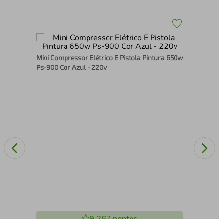
Kit
Mini Compressor Elétrico E Pistola Pintura 650w
Lix
Ps-900 Cor Azul - 220v
127
9.267
pontos