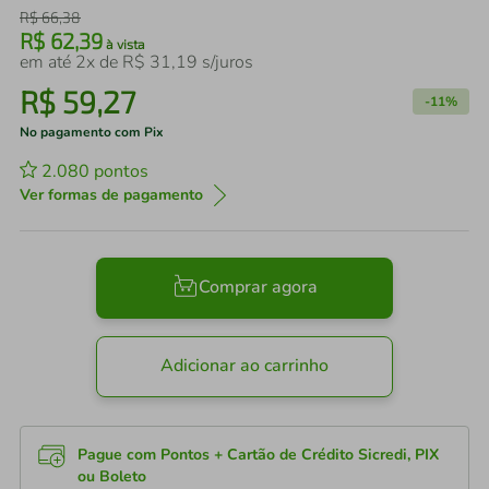
R$
66
,
38
R$
62
,
39
à vista
em até
2
x de
R$
31
,
19
s/juros
R$
59
,
27
-
11%
No pagamento com Pix
2.080
pontos
Ver formas de pagamento
Comprar agora
Adicionar ao carrinho
Pague com Pontos + Cartão de Crédito Sicredi, PIX
ou Boleto