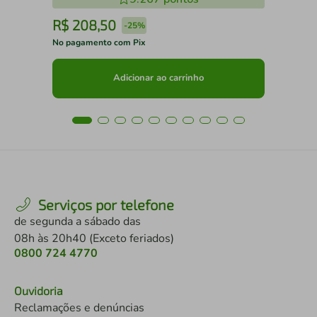
R$
208
,
50
R
-
25%
No pagamento com Pix
No 
Adicionar ao carrinho
Serviços por telefone
de segunda a sábado das
08h às 20h40 (Exceto feriados)
0800 724 4770
Ouvidoria
Reclamações e denúncias