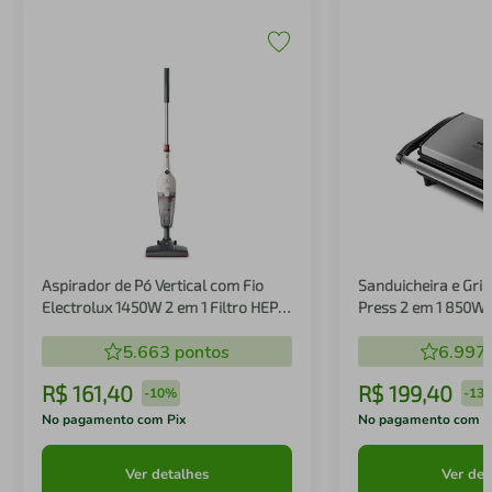
Aspirador de Pó Vertical com Fio
Sanduicheira e Gril
Electrolux 1450W 2 em 1 Filtro HEPA
Press 2 em 1 850W
Branco (STK14B)
5.663
pontos
6.997
R$
161
,
40
R$
199
,
40
-
10%
-
13
No pagamento com Pix
No pagamento com P
Ver detalhes
Ver det