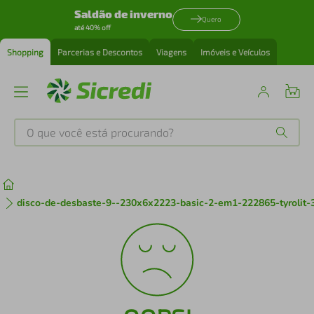
Saldão de inverno
Quero
até 40% off
Shopping
Parcerias e Descontos
Viagens
Imóveis e Veículos
O que você está procurando?
Produtos mais buscados
tenis
1
º
disco-de-desbaste-9--230x6x2223-basic-2-em1-222865-tyrolit-
cafeteira
2
º
perfume
3
º