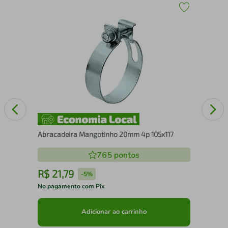
Vel
Abracadeira Mangotinho 20mm 4p 105x117
765
pontos
R$
21
,
79
R
-
5%
No pagamento com Pix
No 
Adicionar ao carrinho