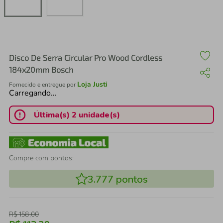
air fryer
4
º
iphone
5
º
Disco De Serra Circular Pro Wood Cordless
184x20mm Bosch
Loja Justi
Fornecido e entregue por
Carregando…
Última(s) 2 unidade(s)
Compre com pontos:
3.777
pontos
R$
158
,
00