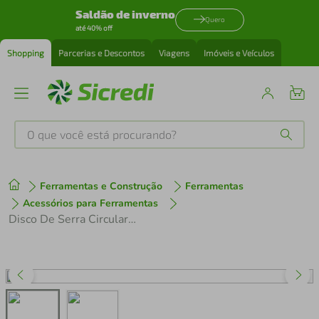
Saldão de inverno
Quero
até 40% off
Shopping
Parcerias e Descontos
Viagens
Imóveis e Veículos
O que você está procurando?
Produtos mais buscados
Ferramentas e Construção
Ferramentas
tenis
1
º
Acessórios para Ferramentas
Disco De Serra Circular Pro Wood Cordless 184x20mm Bosch
cafeteira
2
º
perfume
3
º