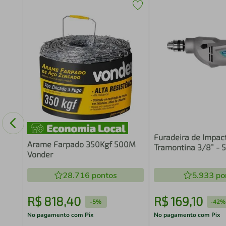
Furadeira de Impac
Arame Farpado 350Kgf 500M
Tramontina 3/8” -
Vonder
28.716
pontos
5.933
po
R$
818
,
40
R$
169
,
10
-
5%
-
42%
No pagamento com Pix
No pagamento com Pix