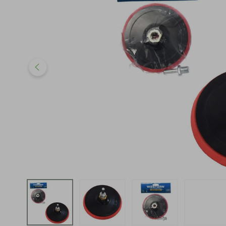
iphone
5
º