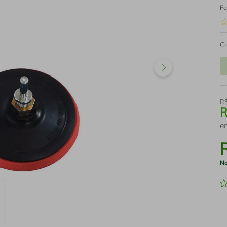
Fo
C
R
e
No