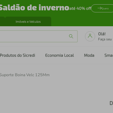
Saldão de inverno
até 40% off
Quero
Imóveis e Veículos
Olá!
Faça seu
Produtos do Sicredi
Economia Local
Moda
Sma
 Suporte Boina Velc 125Mm
D