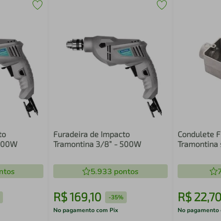
to
Furadeira de Impacto
Condulete Fi
 500W
Tramontina 3/8” - 500W
Tramontina
Rosca
ntos
5.933
pontos
R$
169
,
10
R$
22
,
7
-
35%
No pagamento com Pix
No pagamento 