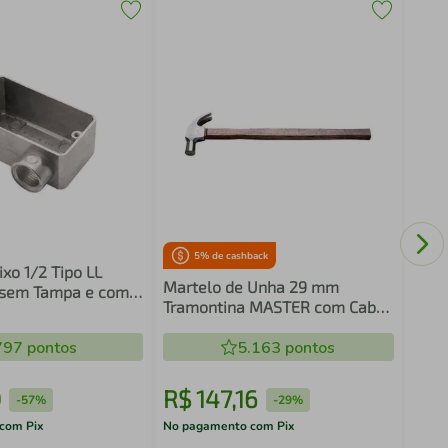
Cond
Tram
Ros
5
% de cashback
xo 1/2 Tipo LL
Martelo de Unha 29 mm
 sem Tampa e com
Tramontina MASTER com Cabo
em Compensado Naval Longo
797
pontos
5.163
pontos
0
R$
147
,
16
R$
-
57%
-
29%
com Pix
No pagamento com Pix
No pa