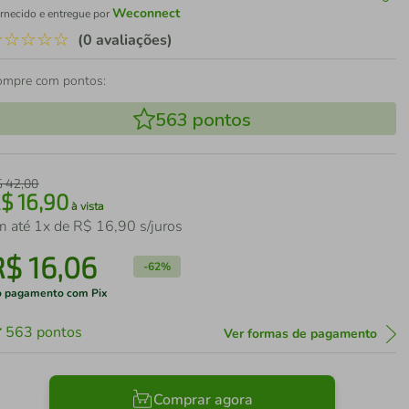
Weconnect
rnecido e entregue por
☆
☆
☆
☆
☆
(0 avaliações)
ompre com pontos:
563
pontos
$
42
,
00
R$
16
,
90
à vista
m até
1
x de
R$
16
,
90
s/juros
R$
16
,
06
-
62%
 pagamento com Pix
563
pontos
Ver formas de pagamento
Comprar agora