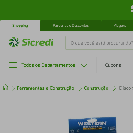
Shopping
Parcerias e Descontos
Viagens
O que você está procurando?
Produtos mais buscados
Todos os Departamentos
Cupons
tenis
1
º
Ferramentas e Construção
Construção
Disco
cafeteira
2
º
perfume
3
º
air fryer
4
º