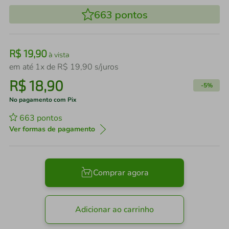
663
pontos
R$
19
,
90
à vista
em até
1
x de
R$
19
,
90
s/juros
R$
18
,
90
-
5%
No pagamento com Pix
663
pontos
Ver formas de pagamento
Comprar agora
Adicionar ao carrinho