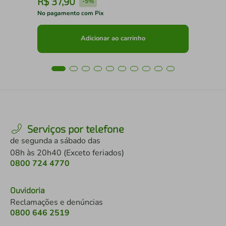
R$
37
,
90
R
-
5%
No pagamento com Pix
No 
Adicionar ao carrinho
Serviços por telefone
de segunda a sábado das
08h às 20h40 (Exceto feriados)
0800 724 4770
Ouvidoria
Reclamações e denúncias
0800 646 2519