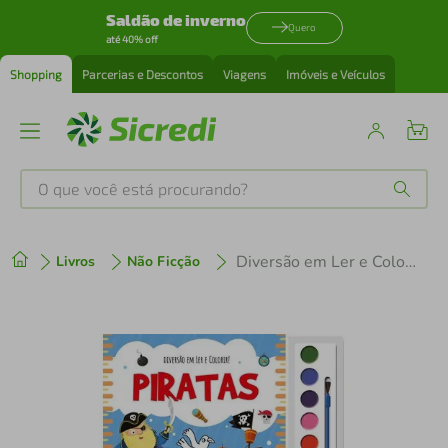
Saldão de inverno
Quero
até 40% off
Shopping
Parcerias e Descontos
Viagens
Imóveis e Veículos
O que você está procurando?
Produtos mais buscados
Diversão em Ler e Colorir - Piratas
Livros
Não Ficção
tenis
1
º
cafeteira
2
º
perfume
3
º