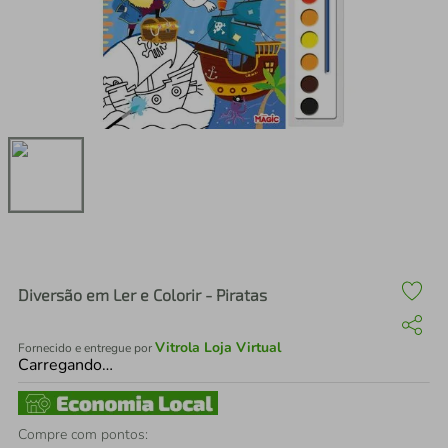
air fryer
4
º
iphone
5
º
Diversão em Ler e Colorir - Piratas
Vitrola Loja Virtual
Fornecido e entregue por
Carregando…
Compre com pontos: