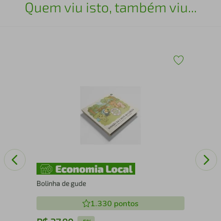
Quem viu isto, também viu...
O f
Bolinha de gude
1.330
pontos