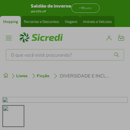
Saldão de inverno
Quero
até 40% off
Shopping
Parcerias e Descontos
Viagens
Imóveis e Veículos
O que você está procurando?
Produtos mais buscados
DIVERSIDADE E INCLUSÃO - E SUAS DIMENSÕES
Livros
Ficção
tenis
1
º
cafeteira
2
º
perfume
3
º