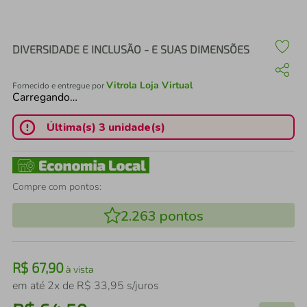
air fryer
4
º
iphone
5
º
DIVERSIDADE E INCLUSÃO - E SUAS DIMENSÕES
Vitrola Loja Virtual
Fornecido e entregue por
Carregando…
Última(s) 3 unidade(s)
Compre com pontos:
2.263
pontos
R$
67
,
90
à vista
em até
2
x de
R$
33
,
95
s/juros