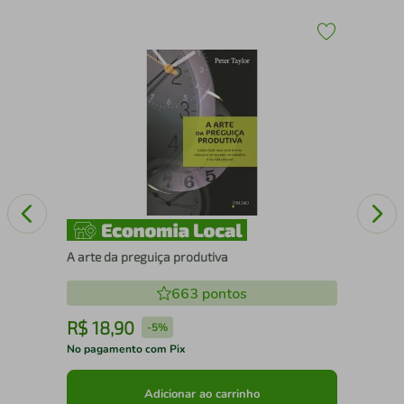
Sim
A arte da preguiça produtiva
663
pontos
R$
18
,
90
R
-
5%
No pagamento com Pix
No 
Adicionar ao carrinho