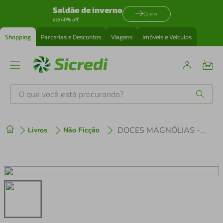
Saldão de inverno
Quero
até 40% off
Shopping
Parcerias e Descontos
Viagens
Imóveis e Veículos
O que você está procurando?
Produtos mais buscados
DOCES MAGNÓLIAS - VOL 01 - LINDA CONQUISTA
Livros
Não Ficção
tenis
1
º
cafeteira
2
º
perfume
3
º