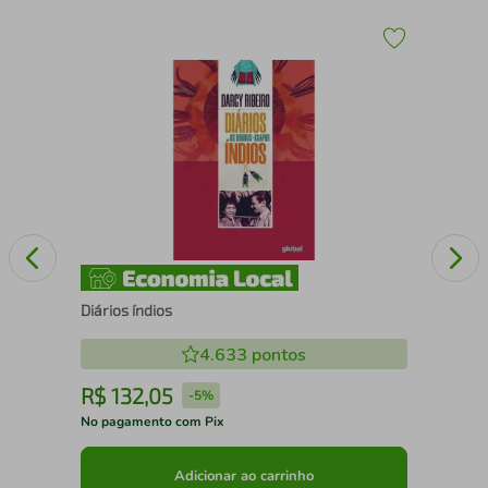
Col
fra
Diários índios
4.633
pontos
R$
132
,
05
R
-
5%
No pagamento com Pix
No 
Adicionar ao carrinho