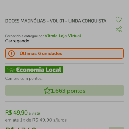
air fryer
4
º
iphone
5
º
DOCES MAGNÓLIAS - VOL 01 - LINDA CONQUISTA
Vitrola Loja Virtual
Fornecido e entregue por
Carregando…
Últimas 6 unidades
Compre com pontos:
1.663
pontos
R$
49
,
90
à vista
em até
1
x de
R$
49
,
90
s/juros