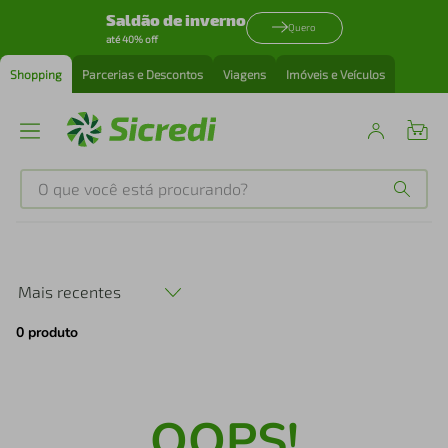
Saldão de inverno
Quero
até 40% off
Shopping
Parcerias e Descontos
Viagens
Imóveis e Veículos
O que você está procurando?
Produtos mais buscados
tenis
1
º
Mais recentes
0
produto
cafeteira
2
º
perfume
3
º
OOPS!