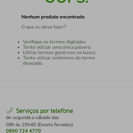
air fryer
4
º
Nenhum produto encontrado
iphone
5
º
O que eu devo fazer?
Verifique os termos digitados.
Tente utilizar uma única palavra.
Utilize termos genéricos na busca.
Tente utilizar sinônimos do termo
desejado.
Serviços por telefone
de segunda a sábado das
08h às 20h40 (Exceto feriados)
0800 724 4770