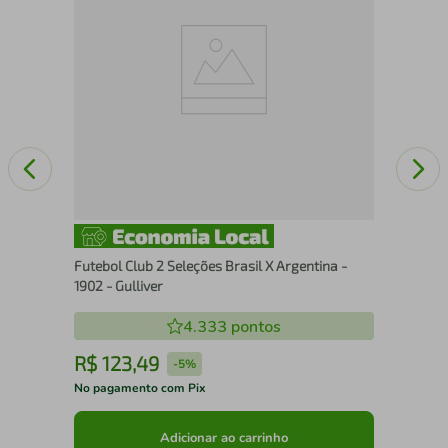
Futebol Club 2 Seleções Brasil X Argentina -
1902 - Gulliver
4.333
pontos
R$
123
,
49
R
-
5%
No pagamento com Pix
No 
Adicionar ao carrinho