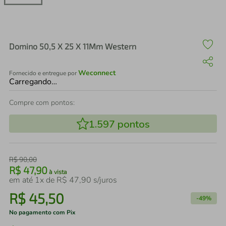
air fryer
4
º
iphone
5
º
Domino 50,5 X 25 X 11Mm Western
Weconnect
Fornecido e entregue por
Carregando…
Compre com pontos:
1.597
pontos
R$
90
,
00
R$
47
,
90
à vista
em até
1
x de
R$
47
,
90
s/juros
R$
45
,
50
-
49%
No pagamento com Pix