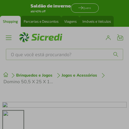
Saldão de inverno
Quero
até 40% off
Shopping
Parcerias e Descontos
Viagens
Imóveis e Veículos
O que você está procurando?
Produtos mais buscados
Brinquedos e Jogos
Jogos e Acessórios
tenis
1
º
Domino 50,5 X 25 X 11Mm Western
cafeteira
2
º
perfume
3
º