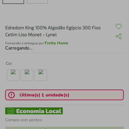
air fryer
4
º
iphone
5
º
Edredom King 100% Algodão Egípcio 300 Fios
Cetim Liso Monet - Lynel
Fretta Home
Fornecido e entregue por
Carregando…
Cor
Última(s) 1 unidade(s)
Compre com pontos: