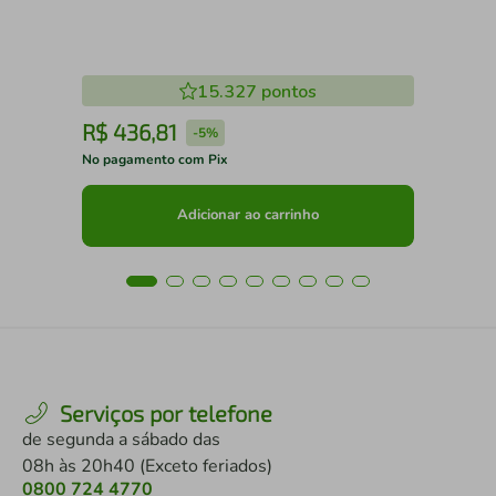
15.327
pontos
R$
436
,
81
R
-
5%
No pagamento com Pix
No 
Adicionar ao carrinho
Serviços por telefone
de segunda a sábado das
08h às 20h40 (Exceto feriados)
0800 724 4770