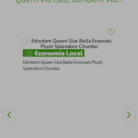
Edr
Edredom Queen Size Bella Enxovais Plush
Del
Splendore Chumbo