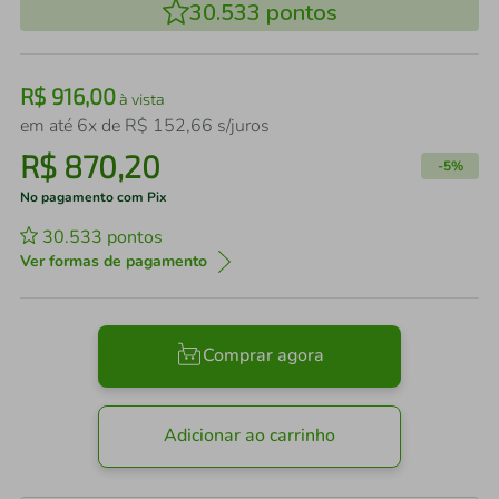
30.533
pontos
R$
916
,
00
à vista
em até
6
x de
R$
152
,
66
s/juros
R$
870
,
20
-
5%
No pagamento com Pix
30.533
pontos
Ver formas de pagamento
Comprar agora
Adicionar ao carrinho