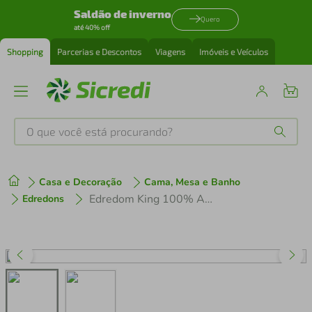
Saldão de inverno
Quero
até 40% off
Shopping
Parcerias e Descontos
Viagens
Imóveis e Veículos
O que você está procurando?
Produtos mais buscados
Casa e Decoração
Cama, Mesa e Banho
tenis
1
º
Edredom King 100% Algodão Egípcio 300 Fios Cetim Liso Monet - Lynel
Edredons
cafeteira
2
º
perfume
3
º