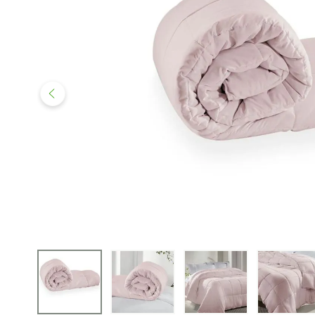
iphone
5
º