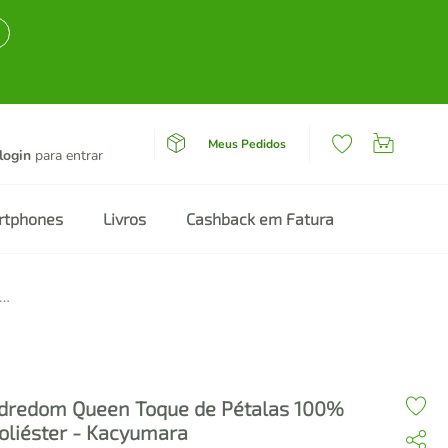
Meus Pedidos
login
para entrar
rtphones
Livros
Cashback em Fatura
om Queen Toque de Pétalas 100% Poliéster - Kacyumara
dredom Queen Toque de Pétalas 100%
oliéster - Kacyumara