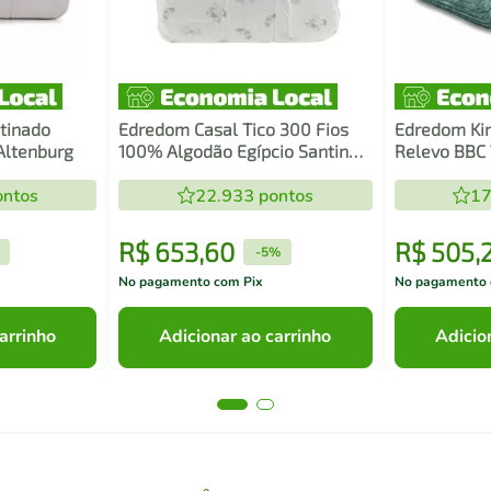
tinado
Edredom Casal Tico 300 Fios
Edredom Kin
 Altenburg
100% Algodão Egípcio Santinee
Relevo BBC 
- Kacyumara
ntos
22.933
pontos
17
R$
653
,
60
R$
505
,
-
5%
No pagamento com Pix
No pagamento 
arrinho
Adicionar ao carrinho
Adicio