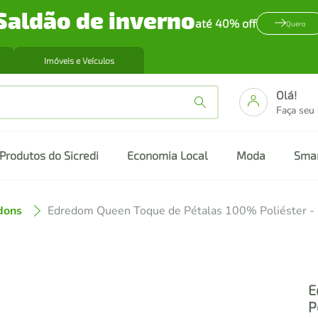
Saldão de inverno
até 40% off
Quero
Imóveis e Veículos
Olá!
Faça seu
Produtos do Sicredi
Economia Local
Moda
Sma
dons
Edred
E
P