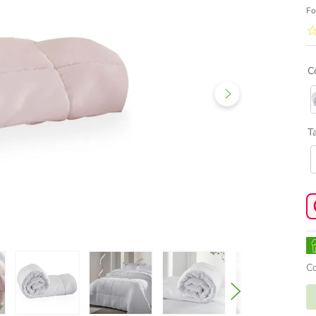
Fo
C
T
C