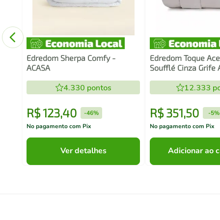
Edredom Sherpa Comfy -
Edredom Toque Ace
ACASA
Soufflé Cinza Grife
4.330
pontos
12.333
po
R$
123
,
40
R$
351
,
50
-
46%
-
5%
No pagamento com Pix
No pagamento com Pix
Ver detalhes
Adicionar ao c