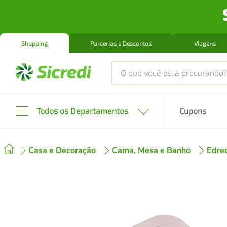
Shopping
Parcerias e Descontos
Viagens
O que você está procurando?
Produtos mais buscados
Todos os Departamentos
Cupons
tenis
1
º
Casa e Decoração
Cama, Mesa e Banho
Edre
cafeteira
2
º
perfume
3
º
air fryer
4
º