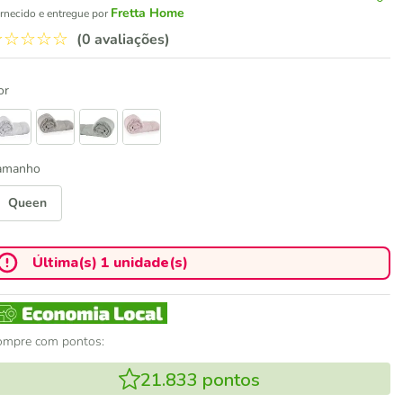
Fretta Home
rnecido e entregue por
☆
☆
☆
☆
☆
(0 avaliações)
or
amanho
Queen
Última(s) 1 unidade(s)
ompre com pontos:
21.833
pontos