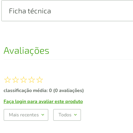
Ficha técnica
Avaliações
☆
☆
☆
☆
☆
classificação média: 0
(0 avaliações)
Faça login para avaliar este produto
Mais recentes
Todos