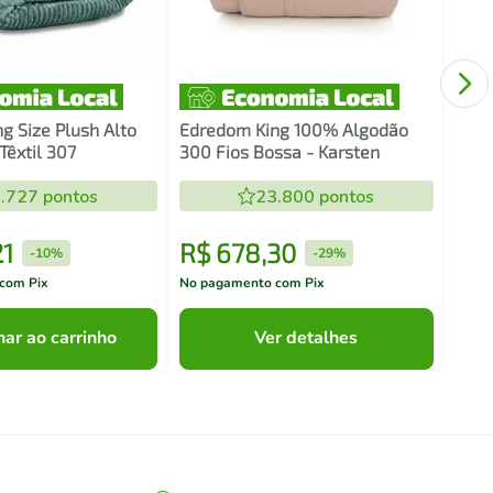
Edre
220x
g Size Plush Alto
Edredom King 100% Algodão
Têxtil 307
300 Fios Bossa - Karsten
.727
pontos
23.800
pontos
21
R$
678
,
30
R$
-
10%
-
29%
com Pix
No pagamento com Pix
No pa
nar ao carrinho
Ver detalhes