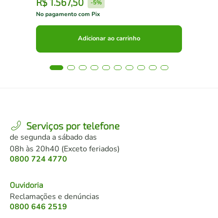
R$
1
.
567
,
50
R
-
5%
No pagamento com Pix
No 
Adicionar ao carrinho
Serviços por telefone
de segunda a sábado das
08h às 20h40 (Exceto feriados)
0800 724 4770
Ouvidoria
Reclamações e denúncias
0800 646 2519