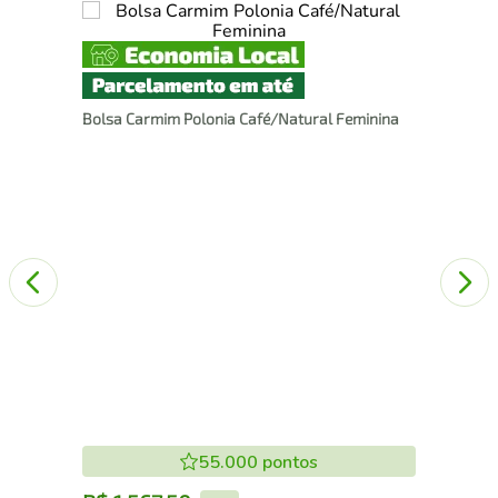
Bol
Cou
Bolsa Carmim Polonia Café/Natural Feminina
55.000
pontos