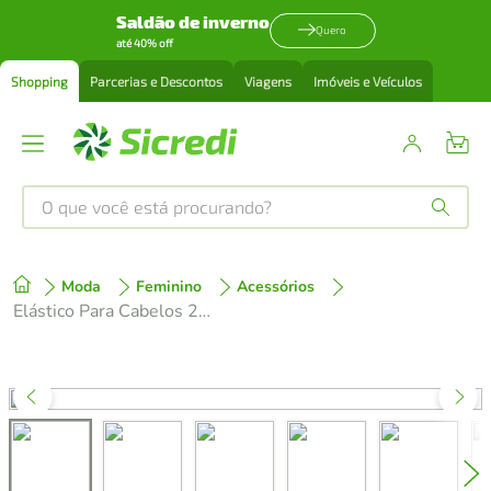
Saldão de inverno
Quero
até 40% off
Shopping
Parcerias e Descontos
Viagens
Imóveis e Veículos
O que você está procurando?
Produtos mais buscados
Moda
Feminino
Acessórios
tenis
1
º
Elástico Para Cabelos 2 Cores Marrom 10mm 10 Unidades Panvel Acessórios
cafeteira
2
º
perfume
3
º