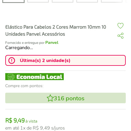
air fryer
4
º
iphone
5
º
Elástico Para Cabelos 2 Cores Marrom 10mm 10
Unidades Panvel Acessórios
Panvel
Fornecido e entregue por
Carregando…
Última(s) 2 unidade(s)
Compre com pontos:
316
pontos
R$
9
,
49
à vista
em até
1
x de
R$
9
,
49
s/juros