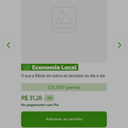
O que a Bíblia diz sobre as decisões do dia a dia
1.097
pontos
R$
31
,
26
R
-
5%
No pagamento com Pix
No 
Adicionar ao carrinho