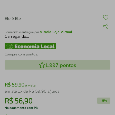
air fryer
4
º
iphone
5
º
Ele é Ele
Vitrola Loja Virtual
Fornecido e entregue por
Carregando…
Compre com pontos:
1.997
pontos
R$
59
,
90
à vista
em até
1
x de
R$
59
,
90
s/juros
R$
56
,
90
-
5%
No pagamento com Pix