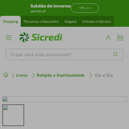
Saldão de inverno
Quero
até 40% off
Shopping
Parcerias e Descontos
Viagens
Imóveis e Veículos
O que você está procurando?
Produtos mais buscados
Ele é Ele
Livros
Religião e Espiritualidade
tenis
1
º
cafeteira
2
º
perfume
3
º