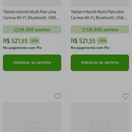
Tablet Infantil Multi Patrulha
Tablet Infantil Multi Patrulha
Canina Wi-Fi, Bluetooth, USB,
Canina Wi-Fi, Bluetooth, USB,
Tela de 7, 64GB, 4GB de RAM,
Tela de 7, 64GB, 4GB de RAM,
18.300
pontos
18.300
pontos
Android 13 GO, Processador
Android 13 GO, Processador
Quad-Core
Quad-Core
R$
521
,
55
R$
521
,
55
-
25%
-
25%
No pagamento com Pix
No pagamento com Pix
Adicionar ao carrinho
Adicionar ao carrinho