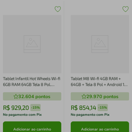
Tablet Infantil Hot Wheels Wi-fi
Tablet M8 Wi-fi 4GB RAM +
6GB RAM 64GB Tela 8 Pol.
64GB + Tela 8 Pol + Android 13
Android 13 Octa-core Multi -
+ Octa-Core Multi - NB426
32.604
pontos
29.970
pontos
NB435 NB435
NB426
R$
929
,
20
R$
854
,
14
-
15%
-
15%
No pagamento com Pix
No pagamento com Pix
Adicionar ao carrinho
Adicionar ao carrinho