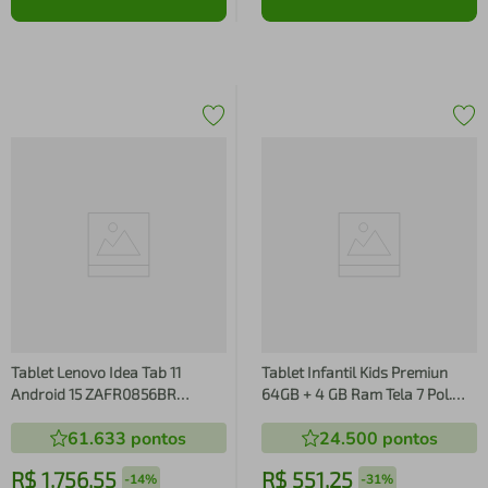
Tablet Lenovo Idea Tab 11
Tablet Infantil Kids Premiun
Android 15 ZAFR0856BR
64GB + 4 GB Ram Tela 7 Pol.
MediaTek D6300 Wi-Fi 128GB
Youtube - Rosa
61.633
pontos
24.500
pontos
8MP Caneta Capa Protetora
Luna Grey
R$
1
.
756
,
55
R$
551
,
25
-
14%
-
31%