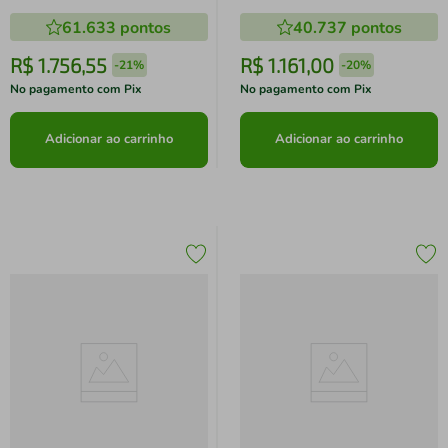
MediaTek D6300 Wi-Fi 8MP
Câmera 8MP Prata"
61.633
pontos
40.737
pontos
Caneta Capa Protetora Luna
Grey
R$
1
.
756
,
55
R$
1
.
161
,
00
-
21%
-
20%
No pagamento com Pix
No pagamento com Pix
Adicionar ao carrinho
Adicionar ao carrinho