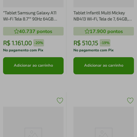
"Tablet Samsung Galaxy A11
Tablet Infantil Multi Mickey
Wi-Fi Tela 8.7"" 90Hz 64GB
NB413 Wi-Fi, Tela de 7, 64GB,
Câmera 8MP Prata"
4GB de RAM*, Android 13 Go,
40.737
pontos
17.900
pontos
Processador Quad- Core
R$
1
.
161
,
00
R$
510
,
15
-
20%
-
19%
No pagamento com Pix
No pagamento com Pix
Adicionar ao carrinho
Adicionar ao carrinho