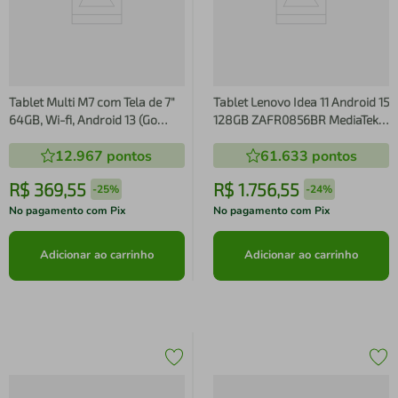
Tablet Multi M7 com Tela de 7"
Tablet Lenovo Idea 11 Android 15
64GB, Wi-fi, Android 13 (Go
128GB ZAFR0856BR MediaTek
edition) e Processador Quad
D6300 Wi-Fi 8MP Caneta Capa
12.967
pontos
61.633
pontos
Core 4GB - Preto
Protetora Luna Grey
R$
369
,
55
R$
1
.
756
,
55
-
25%
-
24%
No pagamento com Pix
No pagamento com Pix
Adicionar ao carrinho
Adicionar ao carrinho