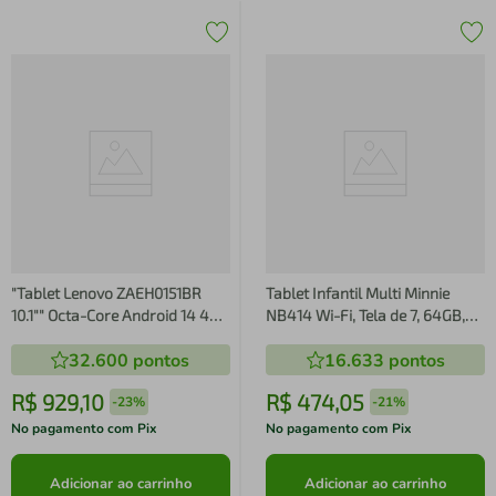
"Tablet Lenovo ZAEH0151BR
Tablet Infantil Multi Minnie
10.1"" Octa-Core Android 14 4GB
NB414 Wi-Fi, Tela de 7, 64GB,
64GB Wi-Fi 5 Câmera 8MP"
4GB de RAM*, Android 13 Go,
32.600
pontos
16.633
pontos
Processador Quad- Core
R$
929
,
10
R$
474
,
05
-
23%
-
21%
No pagamento com Pix
No pagamento com Pix
Adicionar ao carrinho
Adicionar ao carrinho