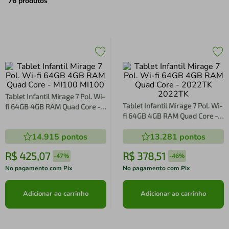
air fryer
4
º
76
produtos
iphone
5
º
Tablet Infantil Mirage 7 Pol. Wi-
Tablet Infantil Mirage 7 Pol. Wi-
fi 64GB 4GB RAM Quad Core -
fi 64GB 4GB RAM Quad Core -
MI100 MI100
2022TK 2022TK
14.915
pontos
13.281
pontos
R$
425
,
07
R$
378
,
51
-
47%
-
46%
No pagamento com Pix
No pagamento com Pix
Adicionar ao carrinho
Adicionar ao carrinho