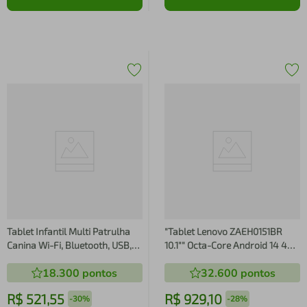
Tablet Infantil Multi Patrulha
"Tablet Lenovo ZAEH0151BR
Canina Wi-Fi, Bluetooth, USB,
10.1"" Octa-Core Android 14 4GB
Tela de 7, 64GB, 4GB de RAM,
64GB Wi-Fi 5 Câmera 8MP"
18.300
pontos
32.600
pontos
Android 13 GO, Processador
Quad-Core
R$
521
,
55
R$
929
,
10
-
30%
-
28%