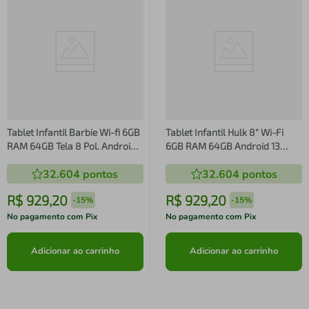
Tablet Infantil Barbie Wi-fi 6GB
Tablet Infantil Hulk 8" Wi-Fi
RAM 64GB Tela 8 Pol. Android
6GB RAM 64GB Android 13
13 Octa-core Multi - NB434
Octa-Core Câmeras 5MP e 2MP
32.604
pontos
32.604
pontos
NB434
Bateria 4000mAh Multi -
NB441 NB441
R$
929
,
20
R$
929
,
20
-
15%
-
15%
No pagamento com Pix
No pagamento com Pix
Adicionar ao carrinho
Adicionar ao carrinho