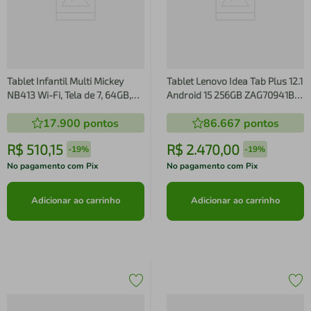
Tablet Infantil Multi Mickey
Tablet Lenovo Idea Tab Plus 12.1
NB413 Wi-Fi, Tela de 7, 64GB,
Android 15 256GB ZAG70941BR
4GB de RAM*, Android 13 Go,
MediaTek D6400 Wi-Fi 13MP
17.900
pontos
86.667
pontos
Processador Quad- Core
Caneta Capa Protetora Luna
Grey
R$
510
,
15
R$
2
.
470
,
00
-
19%
-
19%
No pagamento com Pix
No pagamento com Pix
Adicionar ao carrinho
Adicionar ao carrinho