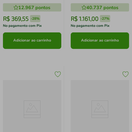
edition) e Processador Quad
8MP Prata
12.967
pontos
40.737
pontos
Core 4GB - Preto
R$
369
,
55
R$
1
.
161
,
00
-
28%
-
27%
No pagamento com Pix
No pagamento com Pix
Adicionar ao carrinho
Adicionar ao carrinho