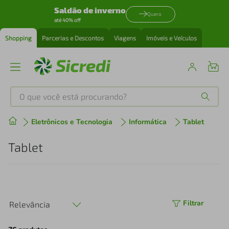
Saldão de inverno
Quero
até 40% off
Shopping
Parcerias e Descontos
Viagens
Imóveis e Veículos
O que você está procurando?
Produtos mais buscados
Eletrônicos e Tecnologia
Informática
Tablet
tenis
1
º
Tablet
cafeteira
2
º
perfume
3
º
Filtrar
Relevância