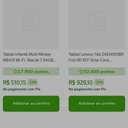
Tablet Infantil Multi Mickey
Tablet Lenovo Tab ZAEH0151BR
NB413 Wi-Fi, Tela de 7, 64GB,
Full HD 10.1" Octa-Core
4GB de RAM*, Android 13 Go,
MediaTek Helio G85 4GB 64GB
17.900
pontos
32.600
pontos
Processador Quad- Core
Android 14
R$
510
,
15
R$
929
,
10
-
23%
-
23%
No pagamento com Pix
No pagamento com Pix
Adicionar ao carrinho
Adicionar ao carrinho