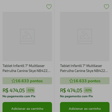
Tablet Infantil 7" Multilaser
Tablet Infantil 7" Multilaser
Patrulha Canina Skye NB422
Patrulha Canina Skye NB422
com Controle Parental, Sistema
com Controle Parental, Sistema
16.633
pontos
16.633
pontos
operacional Android, Wi-Fi e
operacional Android, Wi-Fi e
Bluetooth Preto e Rosa
Bluetooth Preto e Rosa
R$
474
,
05
R$
474
,
05
-
32%
-
32%
No pagamento com Pix
No pagamento com Pix
Adicionar ao carrinho
Adicionar ao carrinho