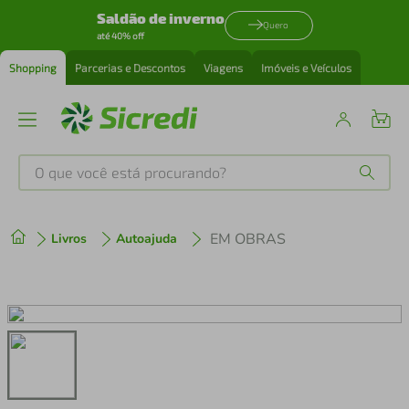
Saldão de inverno
Quero
até 40% off
Shopping
Parcerias e Descontos
Viagens
Imóveis e Veículos
O que você está procurando?
Produtos mais buscados
EM OBRAS
Livros
Autoajuda
tenis
1
º
cafeteira
2
º
perfume
3
º