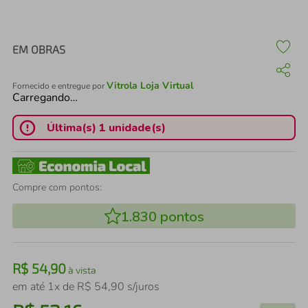
air fryer
4
º
iphone
5
º
EM OBRAS
Vitrola Loja Virtual
Fornecido e entregue por
Carregando…
Última(s) 1 unidade(s)
Compre com pontos:
1.830
pontos
R$
54
,
90
à vista
em até
1
x de
R$
54
,
90
s/juros