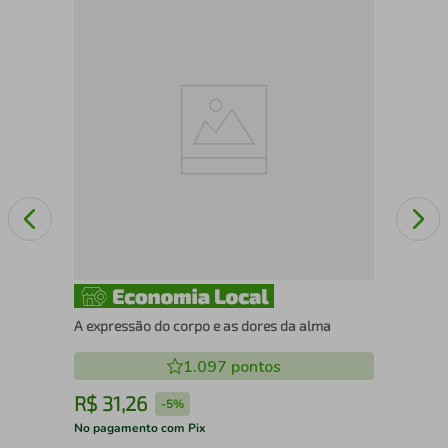
A
Não
A expressão do corpo e as dores da alma
1.097
pontos
R$
31
,
26
R
-
5%
No pagamento com Pix
No 