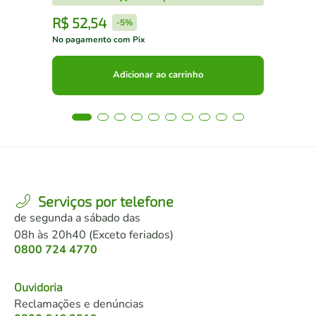
R$
52
,
54
R
-
5%
No pagamento com Pix
No 
Adicionar ao carrinho
Serviços por telefone
de segunda a sábado das
08h às 20h40 (Exceto feriados)
0800 724 4770
Ouvidoria
Reclamações e denúncias