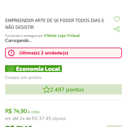
air fryer
4
º
iphone
5
º
EMPREENDER ARTE DE SE FODER TODOS DIAS E
NÃO DESISTIR
Vitrola Loja Virtual
Fornecido e entregue por
Carregando…
Última(s) 2 unidade(s)
Compre com pontos:
2.497
pontos
R$
74
,
90
à vista
em até
2
x de
R$
37
,
45
s/juros