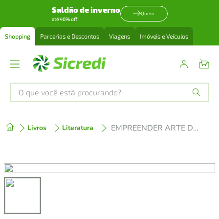
Saldão de inverno
Quero
até 40% off
Shopping
Parcerias e Descontos
Viagens
Imóveis e Veículos
O que você está procurando?
Produtos mais buscados
EMPREENDER ARTE DE SE FODER TODOS DIAS E NÃO DESISTIR
Livros
Literatura
tenis
1
º
cafeteira
2
º
perfume
3
º