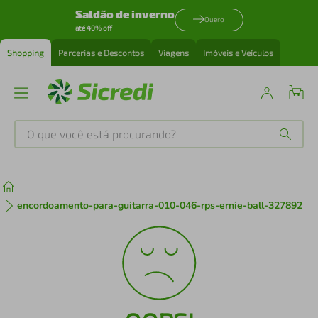
Saldão de inverno
Quero
até 40% off
Shopping
Parcerias e Descontos
Viagens
Imóveis e Veículos
O que você está procurando?
Produtos mais buscados
tenis
1
º
encordoamento-para-guitarra-010-046-rps-ernie-ball-327892
cafeteira
2
º
perfume
3
º