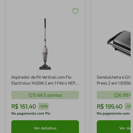
Aspirador de Pó Vertical com Fio
Sanduicheira e Gril
Electrolux 1450W 2 em 1 Filtro HEPA
Press 2 em 1 850W
Branco (STK14B)
5.663
pontos
6.997
R$
161
,
40
R$
199
,
40
-
10%
-
13
No pagamento com Pix
No pagamento com P
Ver detalhes
Ver det