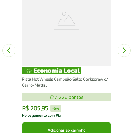
des
Pista Hot Wheels Campeão Salto Corkscrew c/ 1
Carro-Mattel
7.226
pontos
R$
205
,
95
R
-
5%
No pagamento com Pix
No 
Adicionar ao carrinho