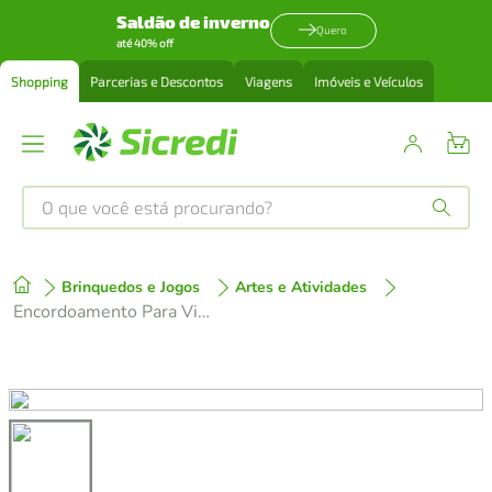
Saldão de inverno
Quero
até 40% off
Shopping
Parcerias e Descontos
Viagens
Imóveis e Veículos
O que você está procurando?
Produtos mais buscados
Brinquedos e Jogos
Artes e Atividades
tenis
1
º
Encordoamento Para Violão Aço .011 Série Cobra Giannini GEEFLK
cafeteira
2
º
perfume
3
º