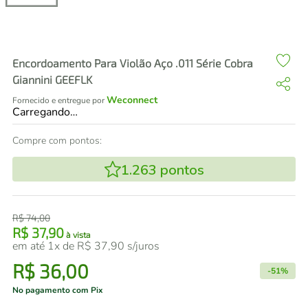
air fryer
4
º
iphone
5
º
Encordoamento Para Violão Aço .011 Série Cobra
Giannini GEEFLK
Weconnect
Fornecido e entregue por
Carregando…
Compre com pontos:
1.263
pontos
R$
74
,
00
R$
37
,
90
à vista
em até
1
x de
R$
37
,
90
s/juros
R$
36
,
00
-
51%
No pagamento com Pix