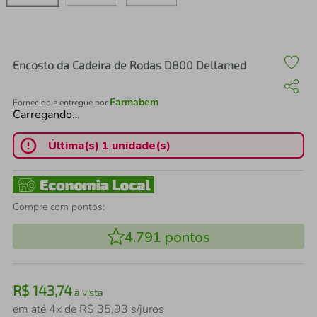
air fryer
4
º
iphone
5
º
Encosto da Cadeira de Rodas D800 Dellamed
Farmabem
Fornecido e entregue por
Carregando…
Última(s) 1 unidade(s)
Compre com pontos:
4.791
pontos
R$
143
,
74
à vista
em até
4
x de
R$
35
,
93
s/juros