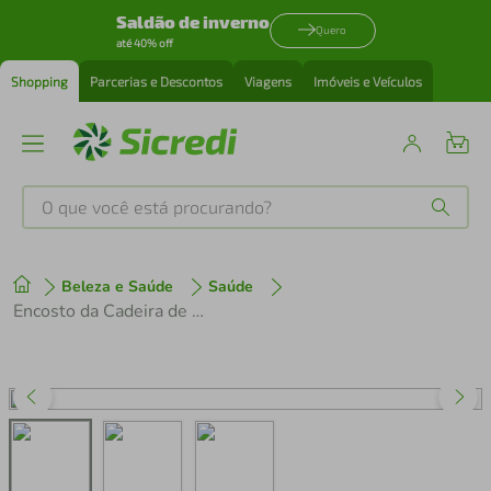
Saldão de inverno
Quero
até 40% off
Shopping
Parcerias e Descontos
Viagens
Imóveis e Veículos
O que você está procurando?
Produtos mais buscados
Beleza e Saúde
Saúde
tenis
1
º
Encosto da Cadeira de Rodas D800 Dellamed
cafeteira
2
º
perfume
3
º