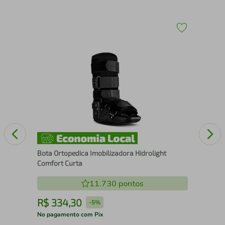
Col
Bota Ortopedica Imobilizadora Hidrolight
Comfort Curta
11.730
pontos
R$
334
,
30
R
-
5%
No pagamento com Pix
No 