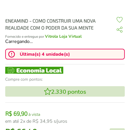
air fryer
4
º
iphone
5
º
ENEAMIND - COMO CONSTRUIR UMA NOVA
REALIDADE COM O PODER DA SUA MENTE
Vitrola Loja Virtual
Fornecido e entregue por
Carregando…
Última(s) 4 unidade(s)
Compre com pontos:
2.330
pontos
R$
69
,
90
à vista
em até
2
x de
R$
34
,
95
s/juros