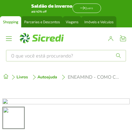
Saldão de inverno
Quero
até 40% off
Shopping
Parcerias e Descontos
Viagens
Imóveis e Veículos
O que você está procurando?
Produtos mais buscados
ENEAMIND - COMO CONSTRUIR UMA NOVA REALIDADE COM O PODER DA SUA MENTE
Livros
Autoajuda
tenis
1
º
cafeteira
2
º
perfume
3
º