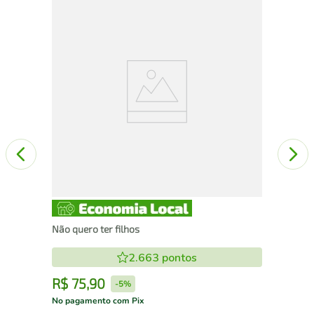
A
Com
Ca
Não quero ter filhos
2.663
pontos
R$
75
,
90
R
-
5%
No pagamento com Pix
No 