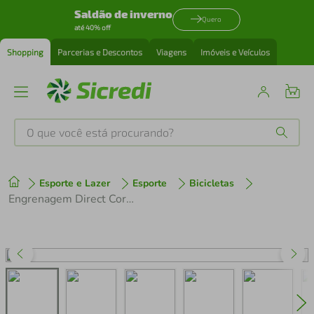
Saldão de inverno
Quero
até 40% off
Shopping
Parcerias e Descontos
Viagens
Imóveis e Veículos
O que você está procurando?
Produtos mais buscados
Esporte e Lazer
Esporte
Bicicletas
tenis
1
º
Engrenagem Direct Coroa Boost Offset 3MM Sram
cafeteira
2
º
perfume
3
º