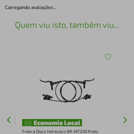
Carregando avaliações…
Quem viu isto, também viu...
Ala
Freio a Disco hidráulico BR-MT200 Preto