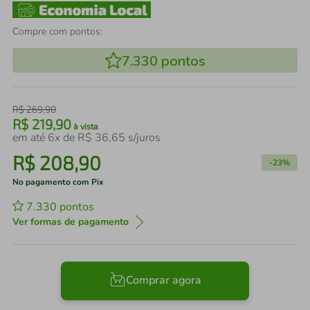
Compre com pontos:
7.330
pontos
R$
269
,
90
R$
219
,
90
à vista
em até
6
x de
R$
36
,
65
s/juros
R$
208
,
90
-
23%
No pagamento com Pix
7.330
pontos
Ver formas de pagamento
Comprar agora