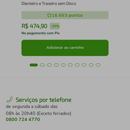
Dianteiro e Traseiro sem Disco
16.663
pontos
R$
474
,
90
R
-
32%
No pagamento com Pix
No 
Adicionar ao carrinho
Serviços por telefone
de segunda a sábado das
08h às 20h40 (Exceto feriados)
0800 724 4770