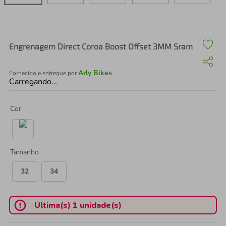
air fryer
4
º
iphone
5
º
Engrenagem Direct Coroa Boost Offset 3MM Sram
Arly Bikes
Fornecido e entregue por
Carregando…
Cor
Tamanho
32
34
Última(s) 1 unidade(s)