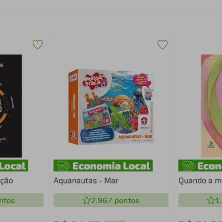
ação
Aquanautas - Mar
Quando a m
ntos
2.967
pontos
1