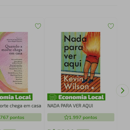
AVE
COM
orte chega em casa
NADA PARA VER AQUI
.767
pontos
1.997
pontos