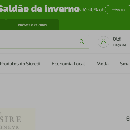
Saldão de inverno
até 40% off
Quero
Imóveis e Veículos
Olá!
Faça seu
Produtos do Sicredi
Economia Local
Moda
Sma
E