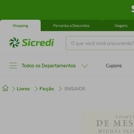
Shopping
Parcerias e Descontos
Viagens
O que você está procurando?
Produtos mais buscados
Todos os Departamentos
Cupons
tenis
1
º
Livros
Ficção
ENSAIOS
cafeteira
2
º
perfume
3
º
air fryer
4
º