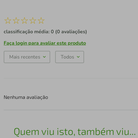
☆
☆
☆
☆
☆
classificação média: 0
(0 avaliações)
Faça login para avaliar este produto
Mais recentes
Todos
Nenhuma avaliação
Quem viu isto, também viu...