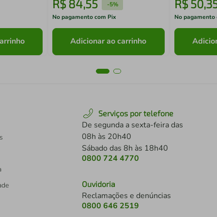
R$
84
,
55
R$
50
,
3
-
5%
No pagamento com Pix
No pagamento 
arrinho
Adicionar ao carrinho
Adicio
Serviços por telefone
De segunda a sexta-feira das
08h às 20h40
s
Sábado das 8h às 18h40
0800 724 4770
a
Ouvidoria
dade
Reclamações e denúncias
0800 646 2519