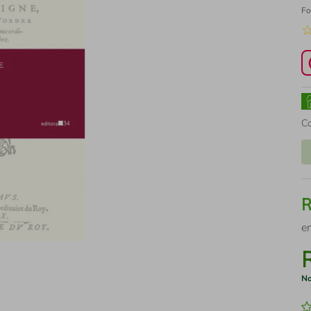
Fo
C
e
No