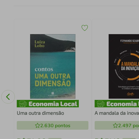
M
Uma outra dimensão
A mandala da inov
2.630
pontos
2.497
po