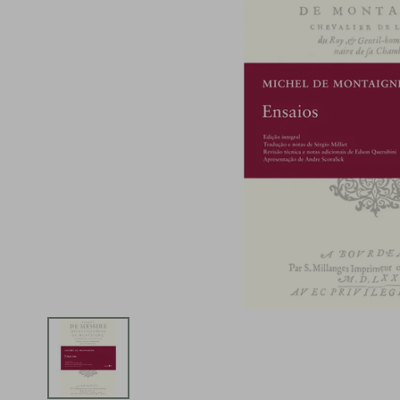
iphone
5
º