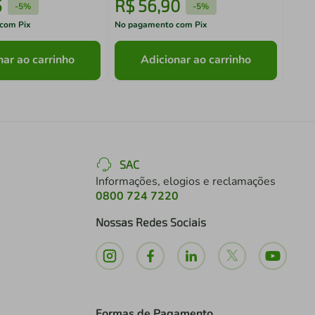
5
R$
56
,
90
R$
-
5%
-
5%
com Pix
No pagamento com Pix
No pa
nar ao carrinho
Adicionar ao carrinho
SAC
Informações, elogios e reclamações
0800 724 7220
Nossas Redes Sociais
Formas de Pagamento