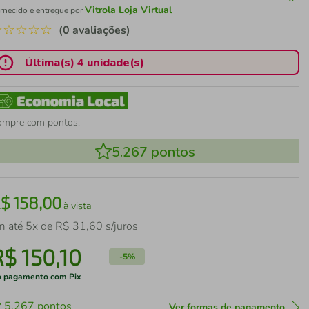
Vitrola Loja Virtual
rnecido e entregue por
☆
☆
☆
☆
☆
(0 avaliações)
Última(s) 4 unidade(s)
ompre com pontos:
5.267
pontos
R$
158
,
00
à vista
m até
5
x de
R$
31
,
60
s/juros
R$
150
,
10
-
5%
 pagamento com Pix
5.267
pontos
Ver formas de pagamento