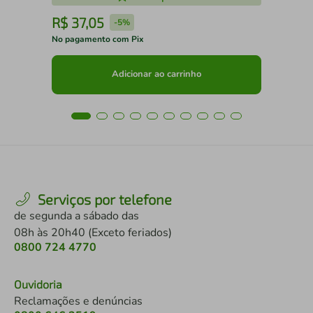
R$
37
,
05
R
-
5%
No pagamento com Pix
No 
Adicionar ao carrinho
Serviços por telefone
de segunda a sábado das
08h às 20h40 (Exceto feriados)
0800 724 4770
Ouvidoria
Reclamações e denúncias