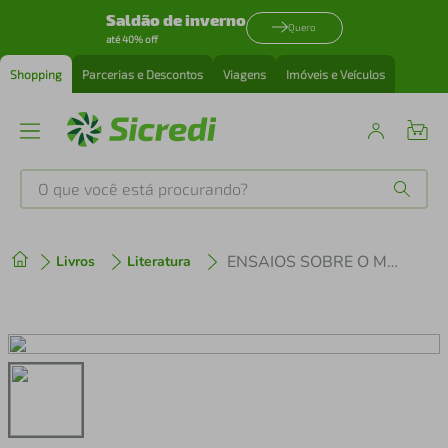
Saldão de inverno
Quero
até 40% off
Shopping
Parcerias e Descontos
Viagens
Imóveis e Veículos
O que você está procurando?
Produtos mais buscados
ENSAIOS SOBRE O MUNDO DO CRIME - CONTOS DE KOLIMA 4
Livros
Literatura
tenis
1
º
cafeteira
2
º
perfume
3
º