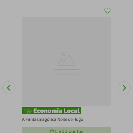
A 
A Fantasmagórica Noite de Hugo
1.300
pontos