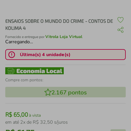
air fryer
4
º
iphone
5
º
ENSAIOS SOBRE O MUNDO DO CRIME - CONTOS DE
KOLIMA 4
Vitrola Loja Virtual
Fornecido e entregue por
Carregando…
Última(s) 4 unidade(s)
Compre com pontos:
2.167
pontos
R$
65
,
00
à vista
em até
2
x de
R$
32
,
50
s/juros