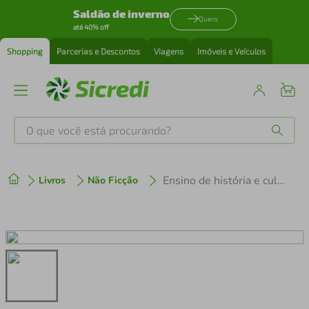
Saldão de inverno
Quero
até 40% off
Shopping
Parcerias e Descontos
Viagens
Imóveis e Veículos
O que você está procurando?
Produtos mais buscados
Ensino de história e culturas afro-brasileiras e indígenas
Livros
Não Ficção
tenis
1
º
cafeteira
2
º
perfume
3
º