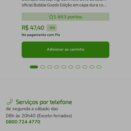
oficial Bobbie Goods Edição em capa dura com
cartela de adesivos
1.663
pontos
R$
47
,
40
R
-
5%
No pagamento com Pix
No 
Adicionar ao carrinho
Serviços por telefone
de segunda a sábado das
08h às 20h40 (Exceto feriados)
0800 724 4770