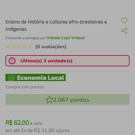
air fryer
4
º
iphone
5
º
Ensino de história e culturas afro-brasileiras e
indígenas
Vitrola Loja Virtual
Fornecido e entregue por
☆
☆
☆
☆
☆
(0 avaliações)
Última(s) 3 unidade(s)
Compre com pontos:
2.067
pontos
R$
62
,
00
à vista
em até
2
x de
R$
31
,
00
s/juros