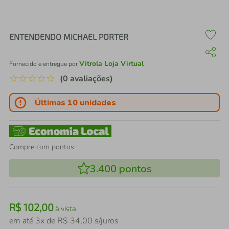
air fryer
4
º
iphone
5
º
ENTENDENDO MICHAEL PORTER
Vitrola Loja Virtual
Fornecido e entregue por
☆
☆
☆
☆
☆
(0 avaliações)
Últimas 10 unidades
Compre com pontos:
3.400
pontos
R$
102
,
00
à vista
em até
3
x de
R$
34
,
00
s/juros