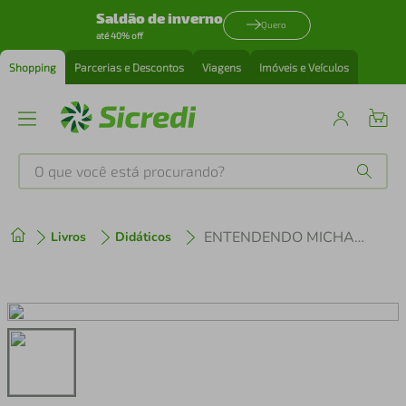
Saldão de inverno
Quero
até 40% off
Shopping
Parcerias e Descontos
Viagens
Imóveis e Veículos
O que você está procurando?
Produtos mais buscados
ENTENDENDO MICHAEL PORTER
Livros
Didáticos
tenis
1
º
cafeteira
2
º
perfume
3
º