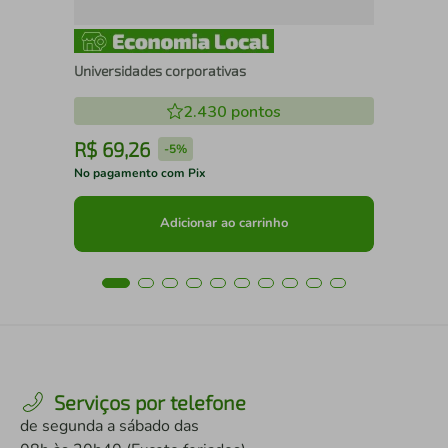
Universidades corporativas
2.430
pontos
R$
69
,
26
R
-
5%
No pagamento com Pix
No 
Adicionar ao carrinho
Serviços por telefone
de segunda a sábado das