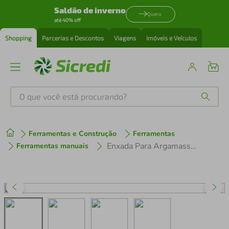
Saldão de inverno
Quero
até 40% off
Shopping
Parcerias e Descontos
Viagens
Imóveis e Veículos
O que você está procurando?
Produtos mais buscados
Ferramentas e Construção
Ferramentas
tenis
1
º
Enxada Para Argamassa com Haste Tramontina Cabo de Madeira 130cm
Ferramentas manuais
cafeteira
2
º
perfume
3
º