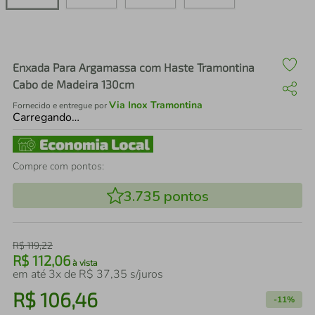
air fryer
4
º
iphone
5
º
Enxada Para Argamassa com Haste Tramontina
Cabo de Madeira 130cm
Via Inox Tramontina
Fornecido e entregue por
Carregando…
Compre com pontos:
3.735
pontos
R$
119
,
22
R$
112
,
06
à vista
em até
3
x de
R$
37
,
35
s/juros
R$
106
,
46
-
11%