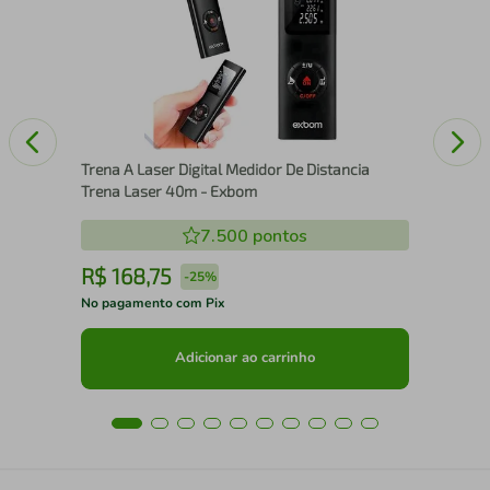
sab
Trena A Laser Digital Medidor De Distancia
Trena Laser 40m - Exbom
7.500
pontos
R$
168
,
75
R
-
25%
No pagamento com Pix
No 
Adicionar ao carrinho