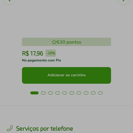
630
pontos
R$
17
,
96
R
-
10%
No pagamento com Pix
No 
Adicionar ao carrinho
Serviços por telefone