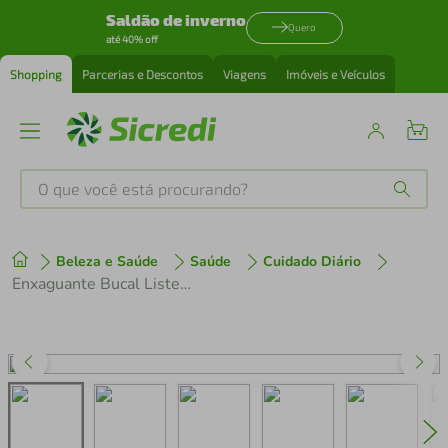
Saldão de inverno
Quero
até 40% off
Shopping
Parcerias e Descontos
Viagens
Imóveis e Veículos
O que você está procurando?
Produtos mais buscados
Beleza e Saúde
Saúde
Cuidado Diário
tenis
1
º
Enxaguante Bucal Listerine Cool Mint Refrescância Intensa 1l
cafeteira
2
º
perfume
3
º