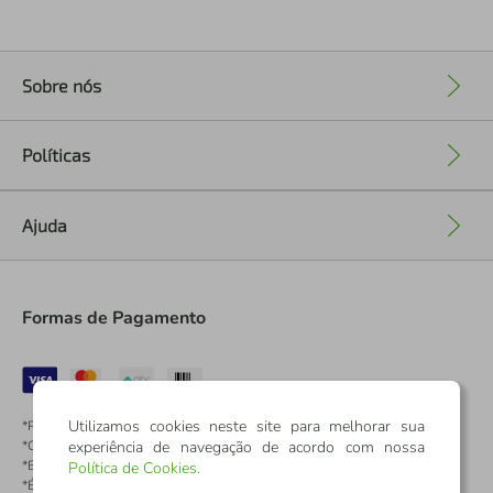
Sobre nós
+
Políticas
+
Ajuda
+
Formas de Pagamento
Utilizamos cookies neste site para melhorar sua
*Pontos dos Cartões Sicredi
experiência de navegação de acordo com nossa
*Cartões Sicredi
*Boleto exclusivo para associados PJ
Política de Cookies
.
*É vedada a cobrança de preço superior, valor ou encargo adicional para