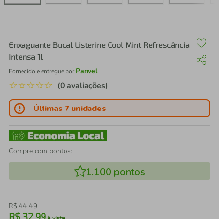
air fryer
4
º
iphone
5
º
Enxaguante Bucal Listerine Cool Mint Refrescância
Intensa 1l
Panvel
Fornecido e entregue por
☆
☆
☆
☆
☆
(0 avaliações)
Últimas 7 unidades
Compre com pontos:
1.100
pontos
R$
44
,
49
R$
32
,
99
à vista