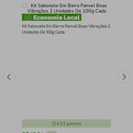
nce
Kit
Kit Sabonete Em Barra Panvel Boas Vibrações 2
90
Unidades De 100g Cada
433
pontos