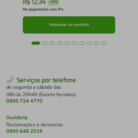
R$
12
,
34
R
-
38%
No pagamento com Pix
No 
Adicionar ao carrinho
Serviços por telefone
de segunda a sábado das
08h às 20h40 (Exceto feriados)
0800 724 4770
Ouvidoria
Reclamações e denúncias
0800 646 2519