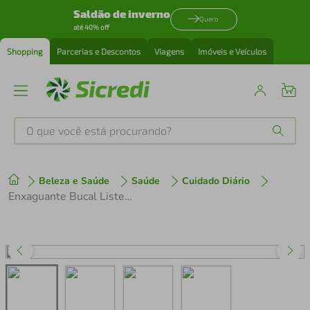
Saldão de inverno
Quero
até 40% off
Shopping
Parcerias e Descontos
Viagens
Imóveis e Veículos
O que você está procurando?
Produtos mais buscados
Beleza e Saúde
Saúde
Cuidado Diário
tenis
1
º
Enxaguante Bucal Listerine Cool Mint Refrescância Suave Sem Álcool 1l
cafeteira
2
º
perfume
3
º