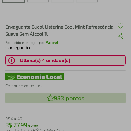
air fryer
4
º
iphone
5
º
Enxaguante Bucal Listerine Cool Mint Refrescância
Suave Sem Álcool 1l
Panvel
Fornecido e entregue por
Carregando…
Última(s) 4 unidade(s)
Compre com pontos:
933
pontos
R$
44
,
49
R$
27
,
99
à vista
em até
1
x de
R$
27
,
99
s/juros