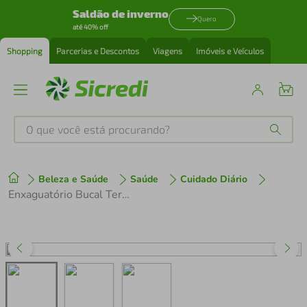
Saldão de inverno
Quero
até 40% off
Shopping
Parcerias e Descontos
Viagens
Imóveis e Veículos
O que você está procurando?
Produtos mais buscados
Beleza e Saúde
Saúde
Cuidado Diário
tenis
1
º
Enxaguatório Bucal Terapêutico Clinexidin Panvel Sem Álcool 300ml
cafeteira
2
º
perfume
3
º