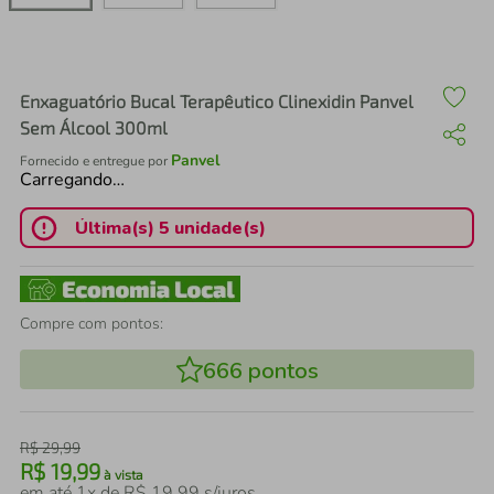
air fryer
4
º
iphone
5
º
Enxaguatório Bucal Terapêutico Clinexidin Panvel
Sem Álcool 300ml
Panvel
Fornecido e entregue por
Carregando…
Última(s) 5 unidade(s)
Compre com pontos:
666
pontos
R$
29
,
99
R$
19
,
99
à vista
em até
1
x de
R$
19
,
99
s/juros