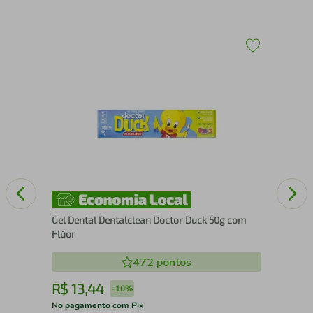
Esc
L2
Gel Dental Dentalclean Doctor Duck 50g com
Flúor
472
pontos
R$
13
,
44
R
-
10%
No pagamento com Pix
No 