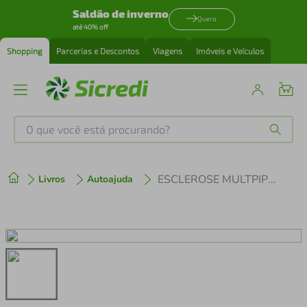
Saldão de inverno
Quero
até 40% off
Shopping
Parcerias e Descontos
Viagens
Imóveis e Veículos
O que você está procurando?
Produtos mais buscados
ESCLEROSE MULTPIPLA
Livros
Autoajuda
tenis
1
º
cafeteira
2
º
perfume
3
º