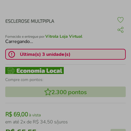
air fryer
4
º
iphone
5
º
ESCLEROSE MULTPIPLA
Vitrola Loja Virtual
Fornecido e entregue por
Carregando…
Última(s) 3 unidade(s)
Compre com pontos:
2.300
pontos
R$
69
,
00
à vista
em até
2
x de
R$
34
,
50
s/juros