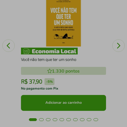
Os 
Você não tem que ter um sonho
1.330
pontos
R$
37
,
90
R
-
5%
No pagamento com Pix
No 
Adicionar ao carrinho