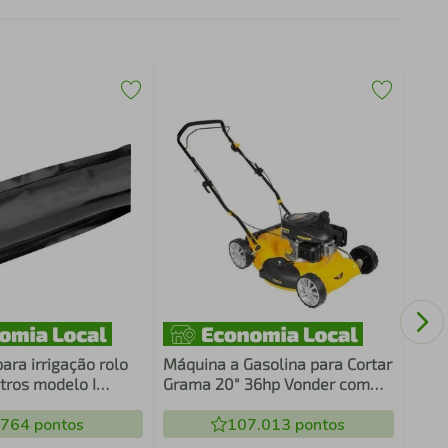
Mang
30M 
ara irrigação rolo
Máquina a Gasolina para Cortar
ros modelo I
Grama 20" 36hp Vonder com
Descarte Lateral MGV 204
.764
pontos
107.013
pontos