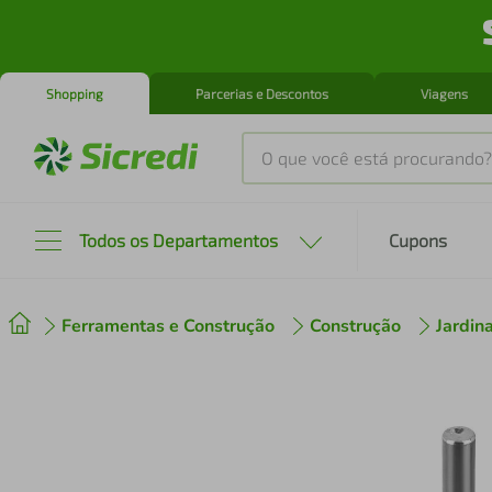
Shopping
Parcerias e Descontos
Viagens
O que você está procurando?
Produtos mais buscados
Todos os Departamentos
Cupons
tenis
1
º
Ferramentas e Construção
Construção
Jardi
cafeteira
2
º
perfume
3
º
air fryer
4
º