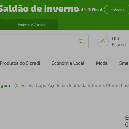
Saldão de inverno
até 40% off
Quero
Imóveis e Veículos
Olá!
Faça seu
Produtos do Sicredi
Economia Local
Moda
Sma
nagem
E
0