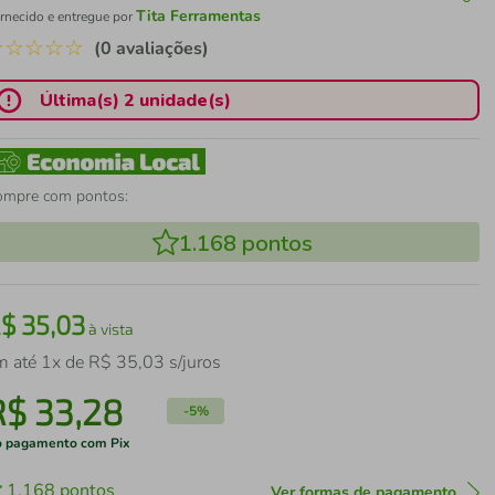
Tita Ferramentas
rnecido e entregue por
☆
☆
☆
☆
☆
(0 avaliações)
Última(s) 2 unidade(s)
ompre com pontos:
1.168
pontos
R$
35
,
03
à vista
m até
1
x de
R$
35
,
03
s/juros
R$
33
,
28
-
5%
 pagamento com Pix
1.168
pontos
Ver formas de pagamento