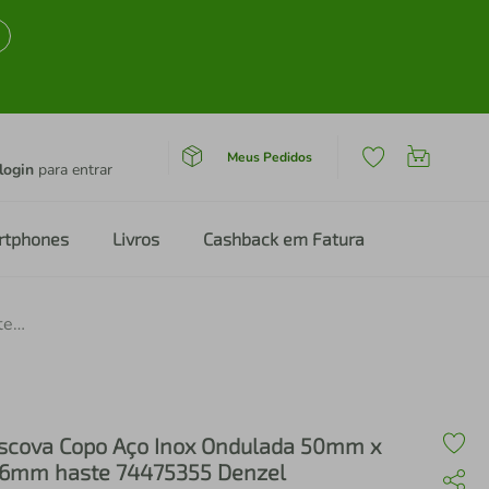
Meus Pedidos
login
para entrar
rtphones
Livros
Cashback em Fatura
Escova Copo Aço Inox Ondulada 50mm x 06mm haste 74475355 Denzel
scova Copo Aço Inox Ondulada 50mm x
6mm haste 74475355 Denzel