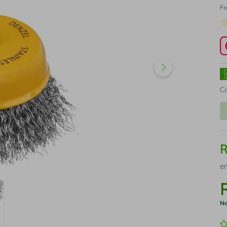
Fo
C
e
No