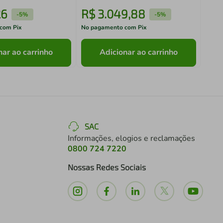
26
R$
3
.
049
,
88
R$
-
5%
-
5%
com Pix
No pagamento com Pix
No pa
nar ao carrinho
Adicionar ao carrinho
SAC
Informações, elogios e reclamações
0800 724 7220
Nossas Redes Sociais