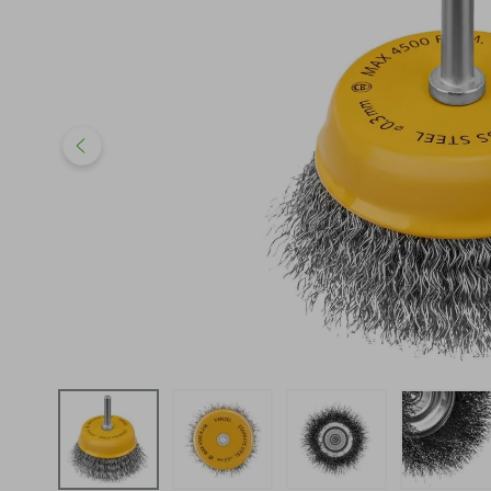
iphone
5
º