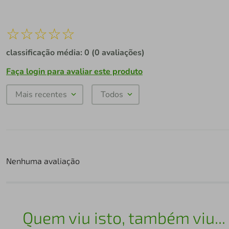
☆
☆
☆
☆
☆
classificação média: 0
(0 avaliações)
Faça login para avaliar este produto
Mais recentes
Todos
Nenhuma avaliação
Quem viu isto, também viu...