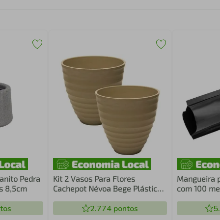
anito Pedra
Kit 2 Vasos Para Flores
Mangueira p
us 8,5cm
Cachepot Névoa Bege Plástico
com 100 met
15x7cm Decorativo Lyor
VONDER
tos
2.774
pontos
5