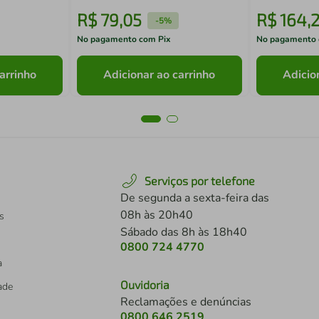
R$
79
,
05
R$
164
,
-
5%
No pagamento com Pix
No pagamento 
arrinho
Adicionar ao carrinho
Adicio
Serviços por telefone
De segunda a sexta-feira das
08h às 20h40
s
Sábado das 8h às 18h40
0800 724 4770
a
Ouvidoria
dade
Reclamações e denúncias
0800 646 2519