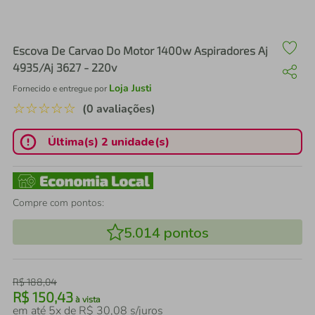
air fryer
4
º
iphone
5
º
Escova De Carvao Do Motor 1400w Aspiradores Aj
4935/Aj 3627 - 220v
Loja Justi
Fornecido e entregue por
☆
☆
☆
☆
☆
(0 avaliações)
Última(s) 2 unidade(s)
Compre com pontos:
5.014
pontos
R$
188
,
04
R$
150
,
43
à vista
em até
5
x de
R$
30
,
08
s/juros