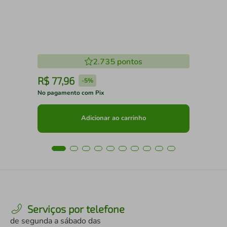
2.735
pontos
R$
77
,
96
R
-
5%
No pagamento com Pix
No 
Adicionar ao carrinho
Serviços por telefone
de segunda a sábado das