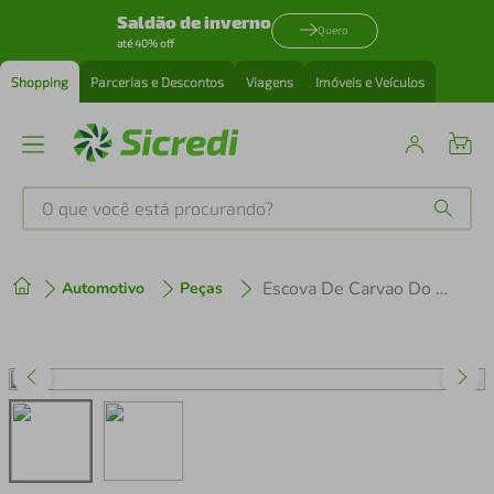
Saldão de inverno
Quero
até 40% off
Shopping
Parcerias e Descontos
Viagens
Imóveis e Veículos
O que você está procurando?
Produtos mais buscados
Escova De Carvao Do Motor 1400w Aspiradores Aj 4935/Aj 3627 - 220v
Automotivo
Peças
tenis
1
º
cafeteira
2
º
perfume
3
º