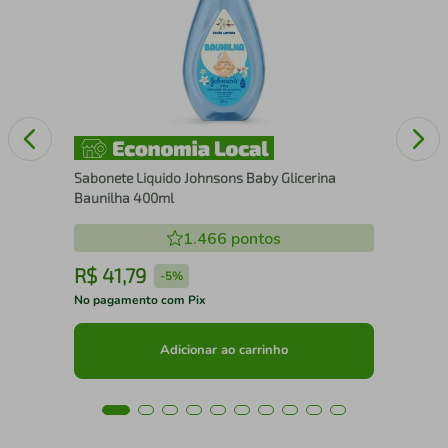
 Com
Mor
AN
Sabonete Liquido Johnsons Baby Glicerina
Baunilha 400ml
1.466
pontos
R$
41
,
79
R
-
5%
No pagamento com Pix
No 
Adicionar ao carrinho