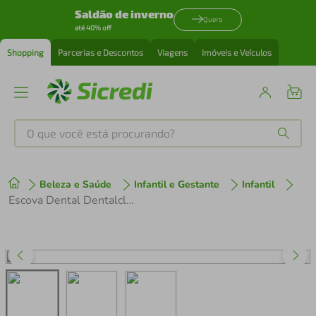
Saldão de inverno
Quero
até 40% off
Shopping
Parcerias e Descontos
Viagens
Imóveis e Veículos
O que você está procurando?
Produtos mais buscados
Beleza e Saúde
Infantil e Gestante
Infantil
tenis
1
º
Escova Dental Dentalclean Pro Kit Inter Ortodôntico
cafeteira
2
º
perfume
3
º