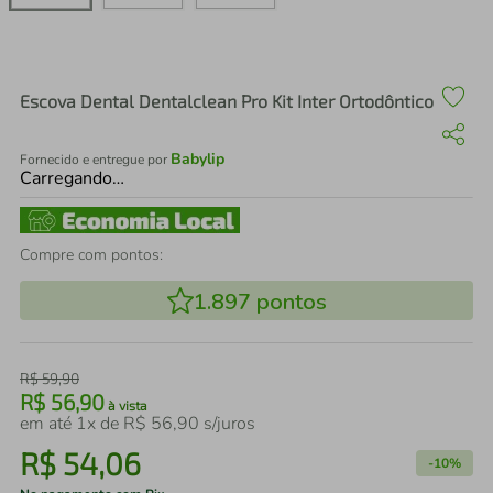
air fryer
4
º
iphone
5
º
Escova Dental Dentalclean Pro Kit Inter Ortodôntico
Babylip
Fornecido e entregue por
Carregando…
Compre com pontos:
1.897
pontos
R$
59
,
90
R$
56
,
90
à vista
em até
1
x de
R$
56
,
90
s/juros
R$
54
,
06
-
10%