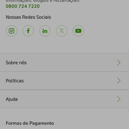
Informações, elogios e reclamações
0800 724 7220
Nossas Redes Sociais
Sobre nós
+
Políticas
+
Ajuda
+
Formas de Pagamento