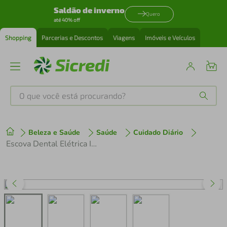
Saldão de inverno
Quero
até 40% off
Shopping
Parcerias e Descontos
Viagens
Imóveis e Veículos
O que você está procurando?
Produtos mais buscados
Beleza e Saúde
Saúde
Cuidado Diário
tenis
1
º
Escova Dental Elétrica Infantil Philips Colgate Series 10
cafeteira
2
º
perfume
3
º