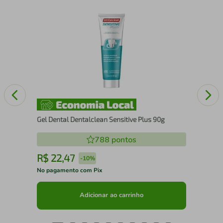
Esc
com
Gel Dental Dentalclean Sensitive Plus 90g
788
pontos
R$
22
,
47
R
-
10%
No pagamento com Pix
No 
Adicionar ao carrinho