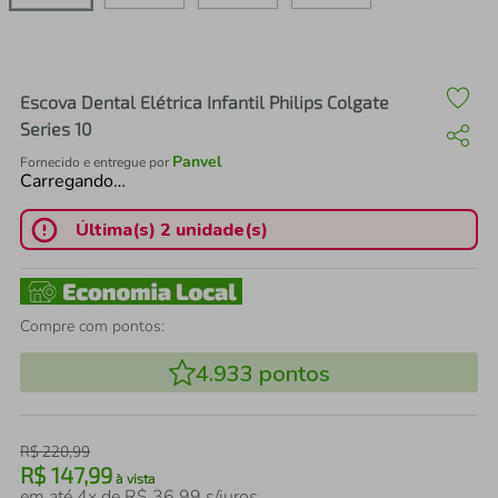
air fryer
4
º
iphone
5
º
Escova Dental Elétrica Infantil Philips Colgate
Series 10
Panvel
Fornecido e entregue por
Carregando…
Última(s) 2 unidade(s)
Compre com pontos:
4.933
pontos
R$
220
,
99
R$
147
,
99
à vista
em até
4
x de
R$
36
,
99
s/juros