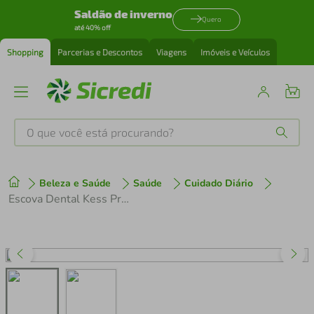
Saldão de inverno
Quero
até 40% off
Shopping
Parcerias e Descontos
Viagens
Imóveis e Veículos
O que você está procurando?
Produtos mais buscados
Beleza e Saúde
Saúde
Cuidado Diário
tenis
1
º
Escova Dental Kess Pro Extra Macia Com 2 Unidades
cafeteira
2
º
perfume
3
º