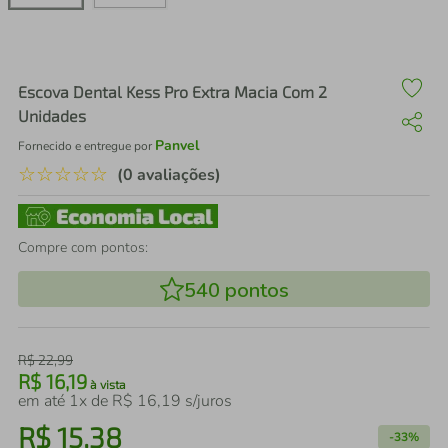
air fryer
4
º
iphone
5
º
Escova Dental Kess Pro Extra Macia Com 2
Unidades
Panvel
Fornecido e entregue por
☆
☆
☆
☆
☆
(0 avaliações)
Compre com pontos:
540
pontos
R$
22
,
99
R$
16
,
19
à vista
em até
1
x de
R$
16
,
19
s/juros
R$
15
,
38
-
33%