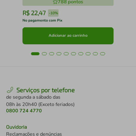
788
pontos
R$
22
,
47
R
-
10%
No pagamento com Pix
No 
Adicionar ao carrinho
Serviços por telefone
de segunda a sábado das
08h às 20h40 (Exceto feriados)
0800 724 4770
Ouvidoria
Reclamações e denúncias