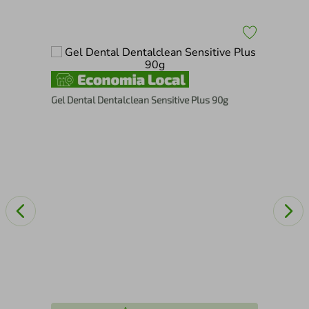
tos
Esc
Gel Dental Dentalclean Sensitive Plus 90g
Dur