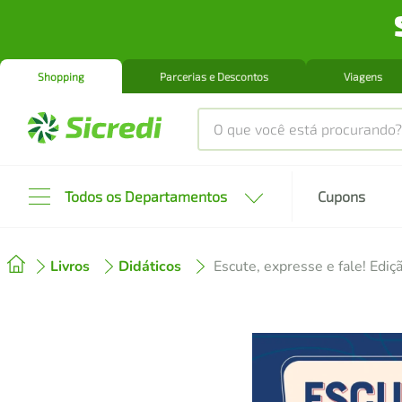
Shopping
Parcerias e Descontos
Viagens
O que você está procurando?
Produtos mais buscados
Todos os Departamentos
Cupons
tenis
1
º
Livros
Didáticos
Escute, expresse e fale! Edi
cafeteira
2
º
perfume
3
º
air fryer
4
º