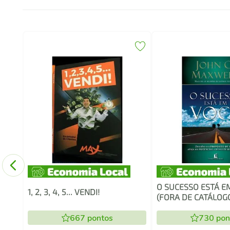
SO
O SUCESSO ESTÁ E
1, 2, 3, 4, 5... VENDI!
(FORA DE CATÁLOG
667
pontos
730
pon