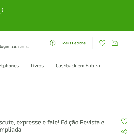
Meus Pedidos
login
para entrar
rtphones
Livros
Cashback em Fatura
scute, expresse e fale! Edição Revista e
mpliada