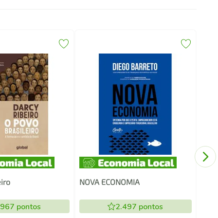
PEN
iro
NOVA ECONOMIA
.967
pontos
2.497
pontos