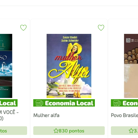
M VOCÊ -
Mulher alfa
Povo Brasile
O)
tos
830
pontos
3