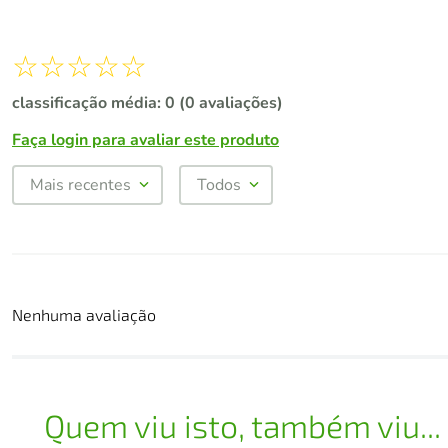
☆
☆
☆
☆
☆
classificação média: 0
(0 avaliações)
Faça login para avaliar este produto
Mais recentes
Todos
Nenhuma avaliação
Quem viu isto, também viu...