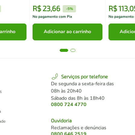
R$
23
,
66
R$
113
,
0
-
5%
No pagamento com Pix
No pagamento 
arrinho
Adicionar ao carrinho
Adicio
Serviços por telefone
De segunda a sexta-feira das
08h às 20h40
s
Sábado das 8h às 18h40
0800 724 4770
a
Ouvidoria
dade
Reclamações e denúncias
0800 646 2519