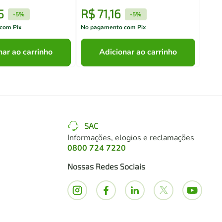
5
R$
71
,
16
R$
-
5%
-
5%
com Pix
No pagamento com Pix
No pa
nar ao carrinho
Adicionar ao carrinho
SAC
Informações, elogios e reclamações
0800 724 7220
Nossas Redes Sociais