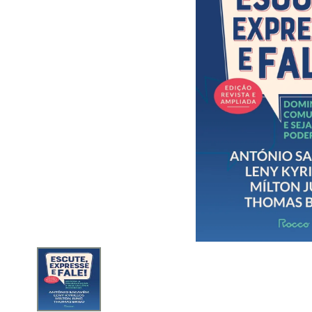
iphone
5
º