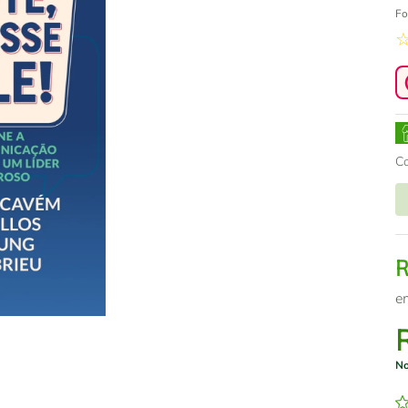
Fo
C
e
No