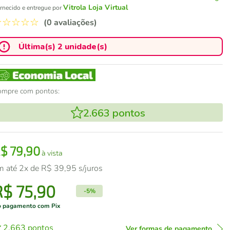
Vitrola Loja Virtual
rnecido e entregue por
☆
☆
☆
☆
☆
(0 avaliações)
Última(s) 2 unidade(s)
ompre com pontos:
2.663
pontos
R$
79
,
90
à vista
m até
2
x de
R$
39
,
95
s/juros
R$
75
,
90
-
5%
 pagamento com Pix
2.663
pontos
Ver formas de pagamento