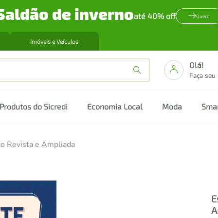
Saldão de inverno
até 40% off
Quero
Imóveis e Veículos
Olá!
Faça seu
Produtos do Sicredi
Economia Local
Moda
Sma
ção Revista e Ampliada
E
A