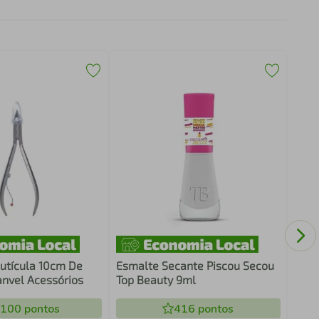
Esma
Clas
Cutícula 10cm De
Esmalte Secante Piscou Secou
anvel Acessórios
Top Beauty 9ml
.100
pontos
416
pontos