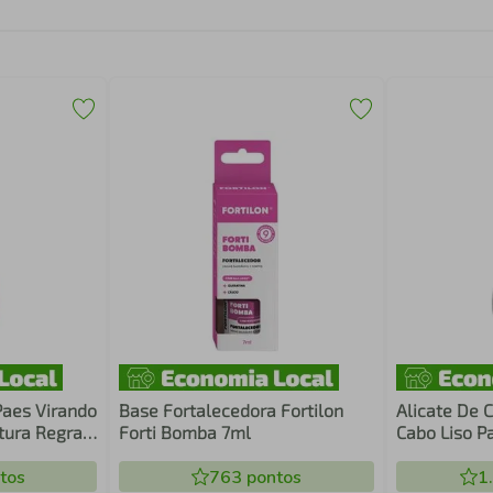
Paes Virando
Base Fortalecedora Fortilon
Alicate De 
tura Regras
Forti Bomba 7ml
Cabo Liso P
tos
763
pontos
1