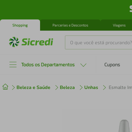
Shopping
Parcerias e Descontos
Viagens
O que você está procurando?
Produtos mais buscados
Todos os Departamentos
Cupons
tenis
1
º
Beleza e Saúde
Beleza
Unhas
cafeteira
2
º
perfume
3
º
air fryer
4
º