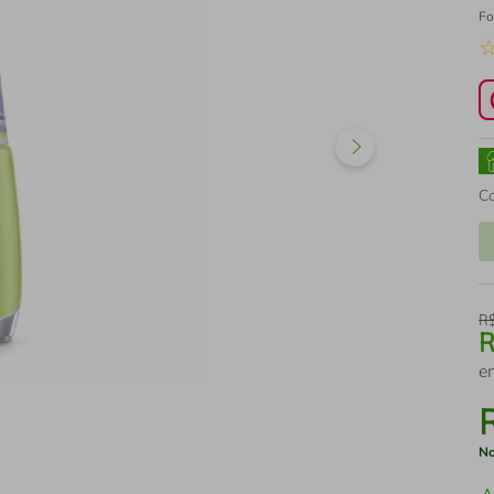
Fo
C
R
e
No