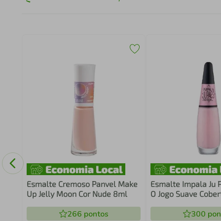
Esmalte Cremoso Panvel Make
Esmalte Impala Ju 
Up Jelly Moon Cor Nude 8ml
O Jogo Suave Cober
Do Jogo 7,5ml
266
pontos
300
pon