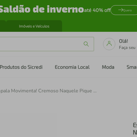
Saldão de inverno
até 40% off
Quero
Imóveis e Veículos
Olá!
Faça seu
Produtos do Sicredi
Economia Local
Moda
Sma
Esmalte Impala Movimenta! Cremoso Naquele Pique 7,5ml
E
N