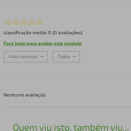
☆
☆
☆
☆
☆
classificação média: 0
(0 avaliações)
Faça login para avaliar este produto
Mais recentes
Todos
Nenhuma avaliação
Quem viu isto, também viu...