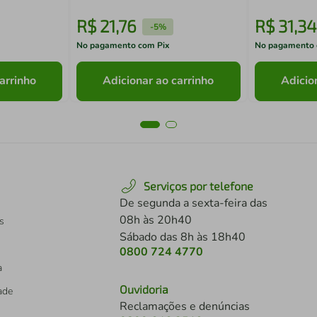
R$
21
,
76
R$
31
,
34
-
5%
No pagamento com Pix
No pagamento 
arrinho
Adicionar ao carrinho
Adicio
Serviços por telefone
De segunda a sexta-feira das
08h às 20h40
s
Sábado das 8h às 18h40
0800 724 4770
a
Ouvidoria
dade
Reclamações e denúncias