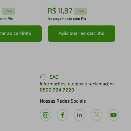
R$
11
,
87
R$
-
5%
-
5%
com Pix
No pagamento com Pix
No pa
nar ao carrinho
Adicionar ao carrinho
SAC
Informações, elogios e reclamações
0800 724 7220
Nossas Redes Sociais