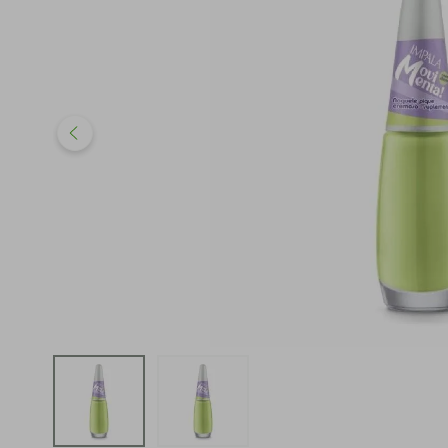
iphone
5
º