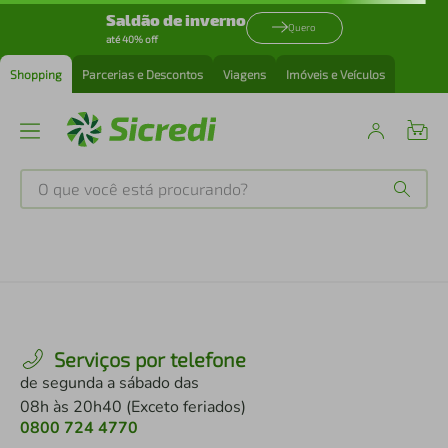
Saldão de inverno
Quero
até 40% off
Shopping
Parcerias e Descontos
Viagens
Imóveis e Veículos
O que você está procurando?
Produtos mais buscados
tenis
1
º
cafeteira
2
º
Serviços por telefone
de segunda a sábado das
perfume
3
º
08h às 20h40 (Exceto feriados)
0800 724 4770