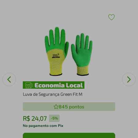
Man
Tra
Luva de Segurança Green Fit M
845
pontos
R$
24
,
07
R
-
5%
No pagamento com Pix
No 