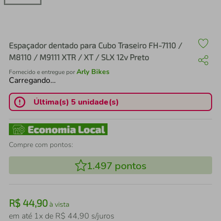
air fryer
4
º
iphone
5
º
Espaçador dentado para Cubo Traseiro FH-7110 /
M8110 / M9111 XTR / XT / SLX 12v Preto
Arly Bikes
Fornecido e entregue por
Carregando…
Última(s) 5 unidade(s)
Compre com pontos:
1.497
pontos
R$
44
,
90
à vista
em até
1
x de
R$
44
,
90
s/juros