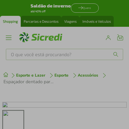
Saldão de inverno
Quero
até 40% off
Shopping
Parcerias e Descontos
Viagens
Imóveis e Veículos
O que você está procurando?
Produtos mais buscados
Esporte e Lazer
Esporte
Acessórios
tenis
1
º
Espaçador dentado para Cubo Traseiro FH-7110 / M8110 / M9111 XTR / XT / SLX 12v Preto
cafeteira
2
º
perfume
3
º