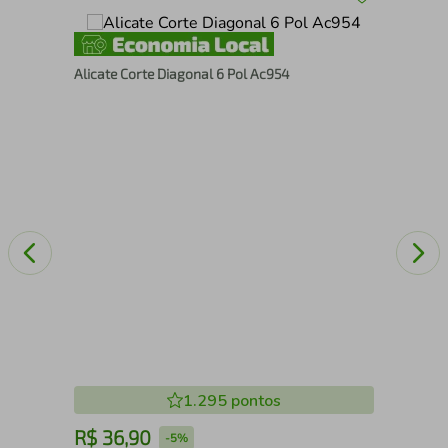
r
Alicate Corte Diagonal 6 Pol Ac954
Tal
1.295
pontos
R$
36
,
90
R
-
5%