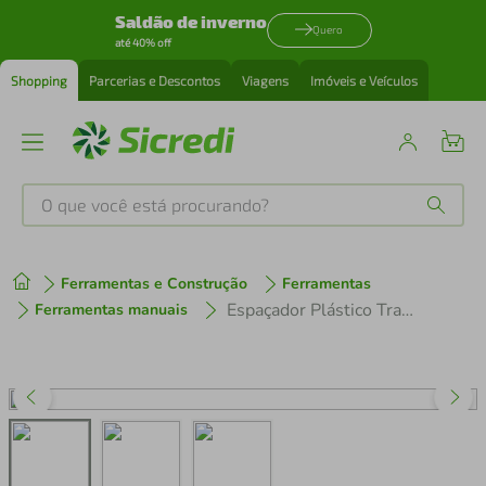
Saldão de inverno
Quero
até 40% off
Shopping
Parcerias e Descontos
Viagens
Imóveis e Veículos
O que você está procurando?
Produtos mais buscados
Ferramentas e Construção
Ferramentas
tenis
1
º
Espaçador Plástico Tramontina Tipo Cadeirinha 20x25mm Para Ferragens Saco com 100 Unidades
Ferramentas manuais
cafeteira
2
º
perfume
3
º