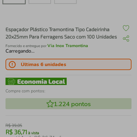
air fryer
4
º
iphone
5
º
Espaçador Plástico Tramontina Tipo Cadeirinha
20x25mm Para Ferragens Saco com 100 Unidades
Via Inox Tramontina
Fornecido e entregue por
Carregando…
Últimas 6 unidades
Compre com pontos:
1.224
pontos
R$
39
,
05
R$
36
,
71
à vista