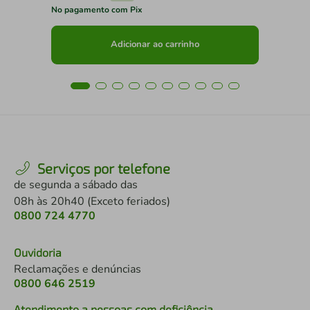
No pagamento com Pix
No 
Adicionar ao carrinho
Serviços por telefone
de segunda a sábado das
08h às 20h40 (Exceto feriados)
0800 724 4770
Ouvidoria
Reclamações e denúncias
0800 646 2519
Atendimento a pessoas com deficiência