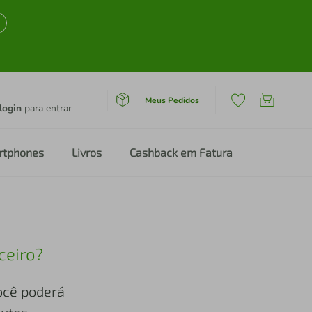
Meus Pedidos
login
para entrar
rtphones
Livros
Cashback em Fatura
ceiro?
você poderá