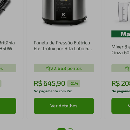
Britânia
Panela de Pressão Elétrica
Mixer 3 
1 850W
Electrolux por Rita Lobo 6L
Cinza 6
Preta Experience Digital
Inox e T
(PCC20)
(EIB20)
os
22.663
pontos
R$
645
,
90
R$
20
-
21%
No pagamento com Pix
No pagame
Ver detalhes