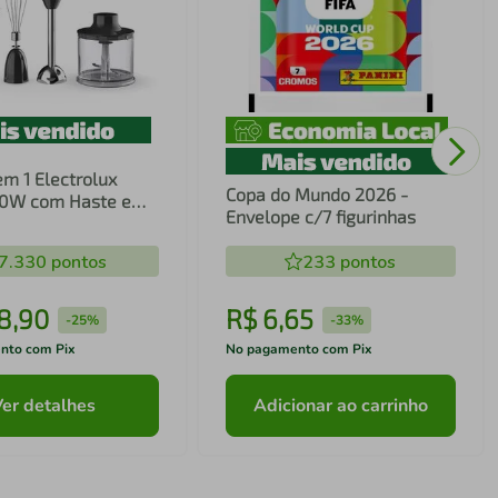
em 1 Electrolux
Copa do Mundo 2026 -
00W com Haste em
Envelope c/7 figurinhas
ecnologia TruFlow
7.330
pontos
233
pontos
8
,
90
R$
6
,
65
-
25%
-
33%
nto com Pix
No pagamento com Pix
Ver detalhes
Adicionar ao carrinho