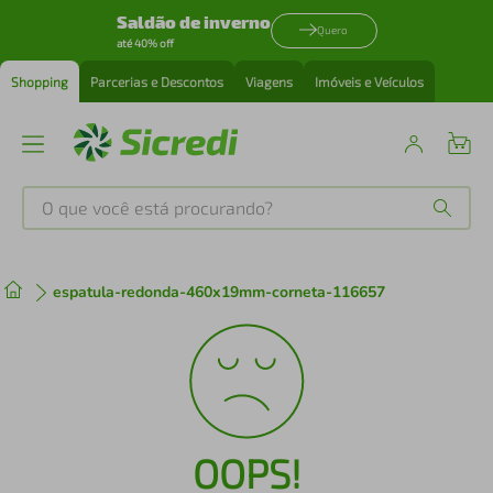
Saldão de inverno
Quero
até 40% off
Shopping
Parcerias e Descontos
Viagens
Imóveis e Veículos
O que você está procurando?
Produtos mais buscados
espatula-redonda-460x19mm-corneta-116657
tenis
1
º
cafeteira
2
º
perfume
3
º
OOPS!