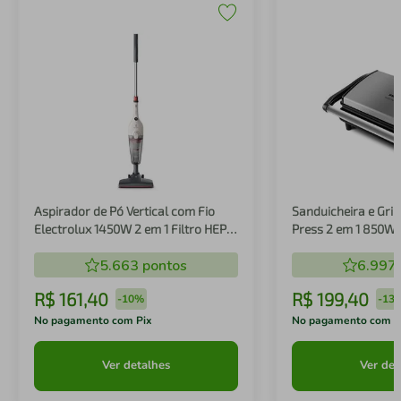
Aspirador de Pó Vertical com Fio
Sanduicheira e Gril
Electrolux 1450W 2 em 1 Filtro HEPA
Press 2 em 1 850W
Branco (STK14B)
5.663
pontos
6.997
R$
161
,
40
R$
199
,
40
-
10%
-
13
No pagamento com Pix
No pagamento com P
Ver detalhes
Ver det