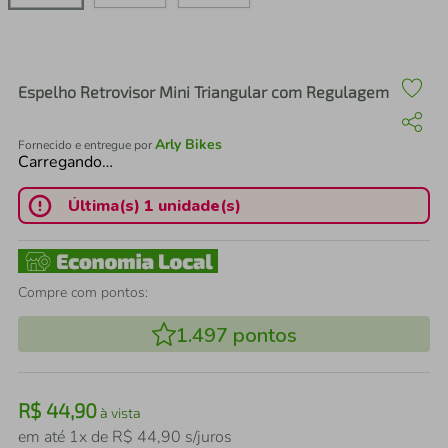
air fryer
4
º
iphone
5
º
Espelho Retrovisor Mini Triangular com Regulagem
Arly Bikes
Fornecido e entregue por
Carregando…
Última(s) 1 unidade(s)
Compre com pontos:
1.497
pontos
R$
44
,
90
à vista
em até
1
x de
R$
44
,
90
s/juros