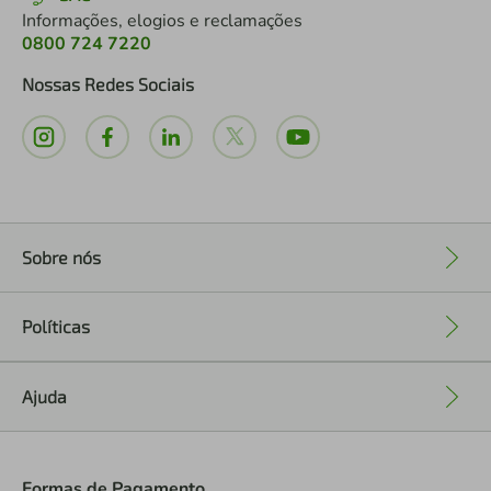
Informações, elogios e reclamações
0800 724 7220
Nossas Redes Sociais
Sobre nós
+
Políticas
+
Ajuda
+
Formas de Pagamento