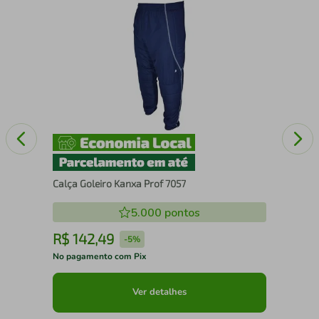
Sel
Ant
Calça Goleiro Kanxa Prof 7057
5.000
pontos
R$
142
,
49
R
-
5%
No pagamento com Pix
No 
Ver detalhes