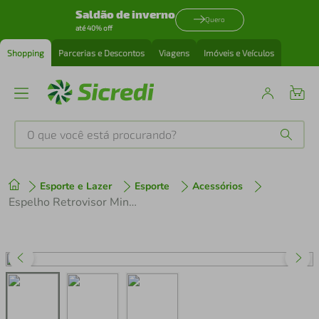
Saldão de inverno
Quero
até 40% off
Shopping
Parcerias e Descontos
Viagens
Imóveis e Veículos
O que você está procurando?
Produtos mais buscados
Esporte e Lazer
Esporte
Acessórios
tenis
1
º
Espelho Retrovisor Mini Triangular com Regulagem
cafeteira
2
º
perfume
3
º