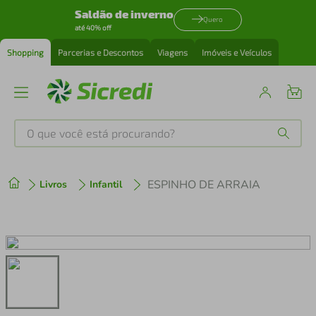
Saldão de inverno
Quero
até 40% off
Shopping
Parcerias e Descontos
Viagens
Imóveis e Veículos
O que você está procurando?
Produtos mais buscados
ESPINHO DE ARRAIA
Livros
Infantil
tenis
1
º
cafeteira
2
º
perfume
3
º