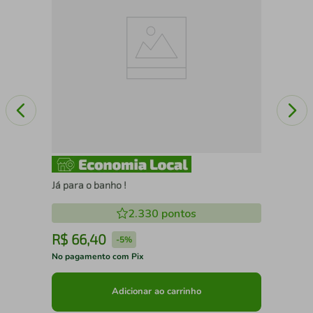
Já para o banho !
2.330
pontos
R$
66
,
40
R
-
5%
No pagamento com Pix
No 
Adicionar ao carrinho