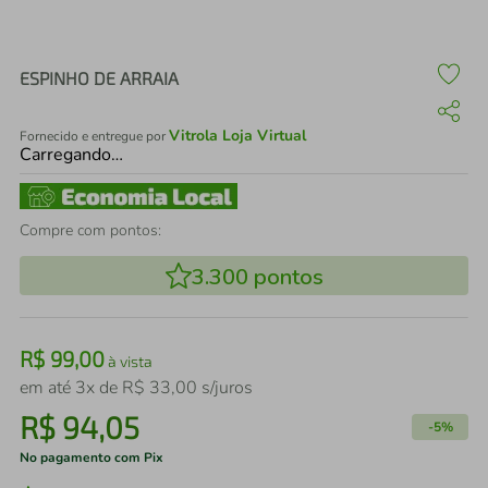
air fryer
4
º
iphone
5
º
ESPINHO DE ARRAIA
Vitrola Loja Virtual
Fornecido e entregue por
Carregando…
Compre com pontos:
3.300
pontos
R$
99
,
00
à vista
em até
3
x de
R$
33
,
00
s/juros
R$
94
,
05
-
5%
No pagamento com Pix