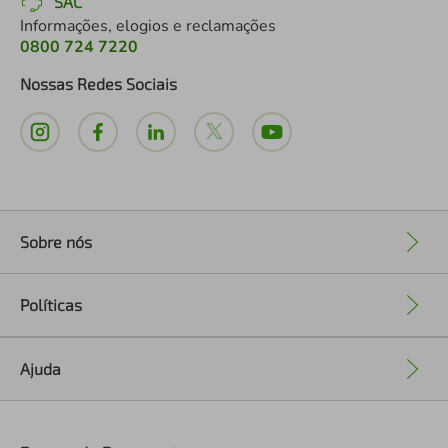
SAC
Informações, elogios e reclamações
0800 724 7220
Nossas Redes Sociais
Sobre nós
+
Políticas
+
Ajuda
+