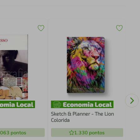
Eni
Sketch & Planner - The Lion
Colorida
.063
pontos
1.330
pontos