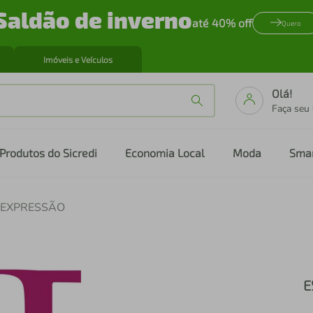
Saldão de inverno
até 40% off
Quero
Imóveis e Veículos
Olá!
Faça seu
Produtos do Sicredi
Economia Local
Moda
Sma
 EXPRESSÃO
E