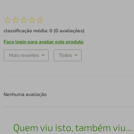
☆
☆
☆
☆
☆
classificação média: 0
(0 avaliações)
Faça login para avaliar este produto
Mais recentes
Todos
Nenhuma avaliação
Quem viu isto, também viu...