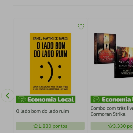
DIA
Combo com três livr
O lado bom do lado ruim
Cormoran Strike.
1.830
pontos
3.330
po