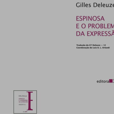
iphone
5
º