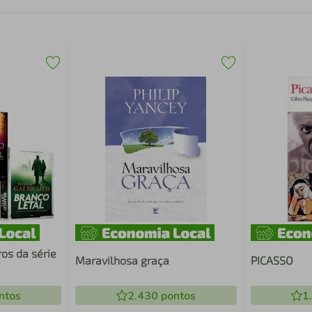
os da série
Maravilhosa graça
PICASSO
ntos
2.430
pontos
1