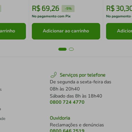
R$
69
,
26
R$
30
,
3
-
5%
No pagamento com Pix
No pagamento 
arrinho
Adicionar ao carrinho
Adicio
Serviços por telefone
De segunda a sexta-feira das
08h às 20h40
s
Sábado das 8h às 18h40
0800 724 4770
a
Ouvidoria
dade
Reclamações e denúncias
0800 646 2519