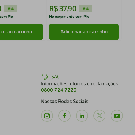
0
R$
37
,
90
R$
-
5%
-
5%
com Pix
No pagamento com Pix
No pa
nar ao carrinho
Adicionar ao carrinho
SAC
Informações, elogios e reclamações
0800 724 7220
Nossas Redes Sociais