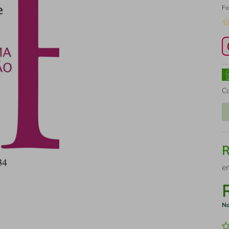
Fo
C
e
No