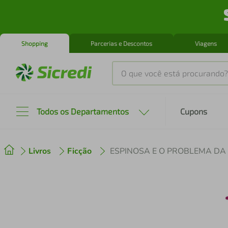
Shopping
Parcerias e Descontos
Viagens
O que você está procurando?
Produtos mais buscados
Todos os Departamentos
Cupons
tenis
1
º
Livros
Ficção
ESPINOSA E O PROBLEMA DA
cafeteira
2
º
perfume
3
º
air fryer
4
º